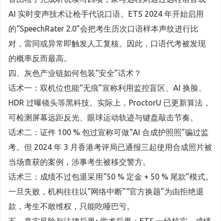
AI 实时变声技术让枪手代说口语。ETS 2024 年开始启用
的“SpeechRater 2.0”会把考生历次口语样本声纹进行比
对，雷同或异常即触发人工复核。因此，口语代考被发现
的概率反而最高。
四、灰色产业链如何包装“安全”话术？
话术一：双机位也能“无痕”宣称利用监控盲区、AI 换脸、
HDR 过曝镜头等黑科技。实际上，ProctorU 已更新算法，
可检测屏幕远距反光、眼球运动轨迹与键盘敲击节奏。
话术二：证件 100 % 包过宣称可做“AI 合成护照照”骗过监
考。但 2024 年 3 月香港考评局已通报三起使用合成照片被
当场查获的案例，涉事考生被移交警方。
话术三：成绩不过包退采用“50 % 定金 + 50 % 尾款”模式。
一旦失败，机构往往以“网络中断”“官方换题”为由拒绝退
款，考生不敢维权，只能吃哑巴亏。