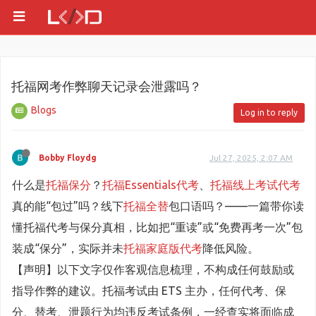
托福网考作弊聊天记录会泄露吗？
Blogs
Log in to reply
Bobby Floydg
Jul 27, 2025, 2:07 AM
什么是
托福保分
？
托福Essentials代考
、
托福线上考试代考
真的能“包过”吗？线下
托福全替
包口语吗？——一篇带你读
懂托福代考与保分真相，比如把“重读”或“免费再考一次”包
装成“保分”，实际并未
托福家庭版代考
降低风险。
【声明】以下文字仅作客观信息梳理，不构成任何鼓励或
指导作弊的建议。托福考试由 ETS 主办，任何代考、保
分、替考、泄题行为均违反考试条例，一经查实将面临成