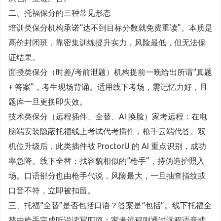
二、托福保分的三种常见形态
培训类保分机构承诺“达不到目标分数就免费重读”。本质是
高价封闭班，靠密集训练提升实力，风险最低，但无法保
证结果。
面授类保分（时差/考前泄题）机构提前一晚给出所谓“真题
+ 答案”，考生现场背诵。适用线下考场，需记忆力好，且
题库一旦更换即失效。
技术类保分（远程插件、全替、AI 换脸）家考远程：在电
脑端安装隐蔽托福线上考试代考插件，枪手云端代答。双
机位升级后，此类插件被 ProctorU 的 AI 重点识别，成功
率急降。线下全替：找容貌相似的“枪手”，持伪造护照入
场。口语部分也由枪手代说，风险最大，一旦抽查指纹或
口音不符，立即被扣留。
三、托福“全替”是否包括口语？答案是“包括”。线下托福全
替由枪手完成听说读写四项；家考远程则通过远程语音或