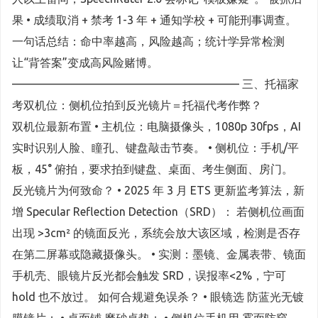
果 • 成绩取消 + 禁考 1-3 年 + 通知学校 + 可能刑事调查。
一句话总结：命中率越高，风险越高；统计学异常检测
让“背答案”变成高风险赌博。
———————————————————— 三、托福家
考双机位：侧机位拍到反光镜片＝托福代考作弊？
双机位最新布置 • 主机位：电脑摄像头，1080p 30fps，AI
实时识别人脸、瞳孔、键盘敲击节奏。 • 侧机位：手机/平
板，45° 俯拍，要求拍到键盘、桌面、考生侧面、房门。
反光镜片为何致命？ • 2025 年 3 月 ETS 更新监考算法，新
增 Specular Reflection Detection（SRD）： 若侧机位画面
出现 >3cm² 的镜面反光，系统会放大该区域，检测是否存
在第二屏幕或隐藏摄像头。 • 实测：墨镜、金属表带、镜面
手机壳、眼镜片反光都会触发 SRD，误报率<2%，宁可
hold 也不放过。 如何合规避免误杀？ • 眼镜选 防蓝光无镀