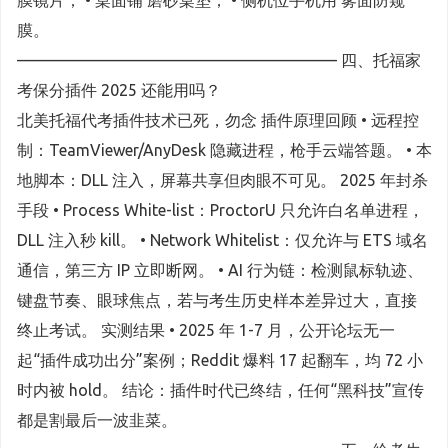
膜镜片； • 桌面铺 磨砂桌垫； • 侧机位手机用 雾面防窥
膜。
———————————————————— 四、托福家
考保分插件 2025 还能用吗？
北美托福代考插件技术已死，勿念 插件原理回顾 • 远程控
制：TeamViewer/AnyDesk 隐藏进程，枪手云端答题。 • 本
地脚本：DLL 注入，屏幕共享但肉眼不可见。 2025 年封杀
手段 • Process White-list：ProctorU 只允许白名单进程，
DLL 注入秒 kill。 • Network Whitelist：仅允许与 ETS 域名
通信，第三方 IP 立即断网。 • AI 行为链：检测鼠标轨迹、
键盘节奏、眼球焦点，若与考生历史样本差异过大，直接
终止考试。 实测结果 • 2025 年 1-7 月，公开论坛无一
起“插件成功出分”案例；Reddit 爆料 17 起翻车，均 72 小
时内被 hold。 结论：插件时代已终结，任何“黑科技”宣传
都是割最后一波韭菜。