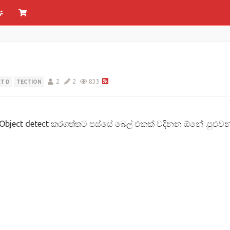
2
2
833
T D
TECTION
Object detect කරගත්තට පස්සේ බෙල් එකක් වදිනන ඕනේ .පුළුව