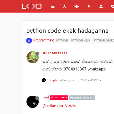
python code ekak hadaganna
Programming
PYTHON
PYTHON HELP
PYTHON OBJEC
srilankan foods
මන් ලියපු code එකක් තියෙනවා .මේකේ 
ගෙවන්නම් .0784916367 whatsapp
1 Reply
Last reply
Sep 6, 2019, 4:45 PM
root
LINUX HELP
@srilankan foods
@srilankan-foods