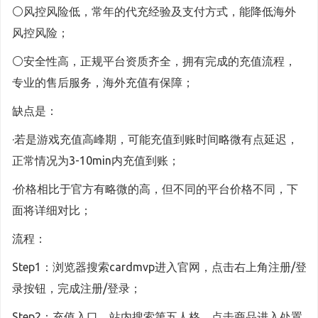
⚪风控风险低，常年的代充经验及支付方式，能降低海外
风控风险；
⚪安全性高，正规平台资质齐全，拥有完成的充值流程，
专业的售后服务，海外充值有保障；
缺点是：
·若是游戏充值高峰期，可能充值到账时间略微有点延迟，
正常情况为3-10min内充值到账；
·价格相比于官方有略微的高，但不同的平台价格不同，下
面将详细对比；
流程：
Step1：浏览器搜索cardmvp进入官网，点击右上角注册/登
录按钮，完成注册/登录；
Step2：充值入口。站内搜索第五人格，点击商品进入处置