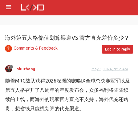
海外第五人格储值划算渠道VS 官方直充差价多少？
Comments & Feedback
Log in to reply
shuchong
May 6, 2026, 9:12 AM
随着MRC战队获得2026深渊的唿唤Ⅸ全球总决赛冠军以及
第五人格召开了八周年的年度发布会，众多福利将陆陆续
续的上线，而海外的玩家官方直充不支持，海外代充还略
贵，想省钱只能找划算的代充渠道。