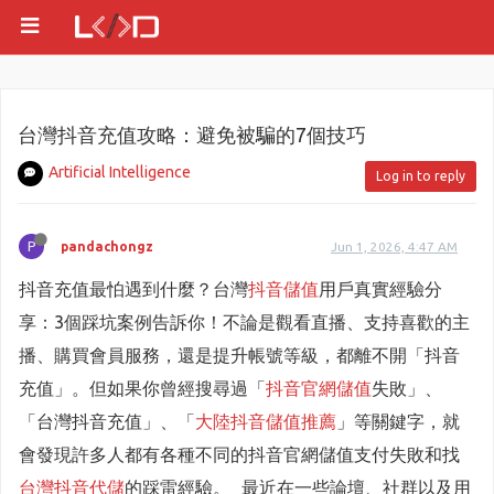
台灣抖音充值攻略：避免被騙的7個技巧
Artificial Intelligence
Log in to reply
P
pandachongz
Jun 1, 2026, 4:47 AM
抖音充值最怕遇到什麼？台灣
抖音儲值
用戶真實經驗分
享：3個踩坑案例告訴你！不論是觀看直播、支持喜歡的主
播、購買會員服務，還是提升帳號等級，都離不開「抖音
充值」。但如果你曾經搜尋過「
抖音官網儲值
失敗」、
「台灣抖音充值」、「
大陸抖音儲值推薦
」等關鍵字，就
會發現許多人都有各種不同的抖音官網儲值支付失敗和找
台灣抖音代儲
的踩雷經驗。 最近在一些論壇、社群以及用