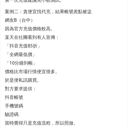
第一次充值建議先小額測試。
案例二：貪便宜找代充，結果帳號差點被盜
網友B（台中）
因為官方充值價格較高。
某天在社團看到有人宣傳：
「抖音充值85折」
「全網最低價」
「10分鐘到帳」
價格比市場行情便宜很多。
於是便私訊購買。
對方要求提供：
抖音帳號
手機號碼
驗證碼
當時覺得只是充值流程，所以照做。