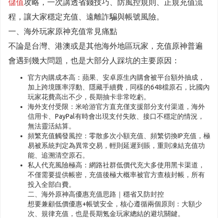
儲值
攻略，一次講透省錢技巧、防風控規則、正規充值流
程，讓大家穩定充值、遠離詐騙與帳號風險。
一、海外玩家原神充值常見痛點
不論是台灣、港澳或是其他海外地區玩家，充值原神普遍
會遇到幾大問題，也是大部分人踩坑的主要原因：
官方內購成本高：蘋果、安卓原生內購會被平台額外抽成，
加上跨境匯率浮動、隱藏手續費，同樣的648檔原石，比國內
玩家花費高出不少，長期抽卡非常吃虧。
海外支付受限：米哈游官方直充僅支援部分支付渠道，海外
信用卡、PayPal有時會出現支付失敗、接口不穩定的情況，
無法靈活結算。
頻繁充值觸發風控：零散多次小額充值、頻繁切換IP充值，極
易被系統判定為異常交易，輕則延遲到賬，重則凍結充值功
能、追溯清空原石。
私人代充風險極高：網路社群低價代充大多使用黑卡渠道，
不僅需要提供帳密，充值後極大概率被官方查核封帳，所有
投入全部白費。
二、海外原神高優惠充值思路｜穩省又防封控
想要兼顧低價優惠+帳號安全，核心遵循兩個原則：大額少
次、規律充值，也是長期氪金玩家總結的避坑關鍵。