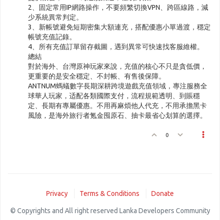
2、固定常用IP網路操作，不要頻繁切換VPN、跨區線路，減
少系統異常判定。
3、新帳號避免短期密集大額連充，搭配優惠小單過渡，穩定
帳號充值記錄。
4、所有充值訂單留存截圖，遇到異常可快速找客服維權。
總結
對於海外、台灣原神玩家來說，充值的核心不只是貪低價，
更重要的是安全穩定、不封帳、有售後保障。
ANTNUM螞蟻數字長期深耕跨境遊戲充值領域，專注服務全
球華人玩家，适配各類國際支付，流程規範透明、到賬穩
定、長期有專屬優惠。不用再麻煩他人代充，不用承擔黑卡
風險，是海外旅行者氪金囤原石、抽卡最省心划算的選擇。
0
Privacy
Terms & Conditions
Donate
© Copyrights and All right reserved Lanka Developers Community