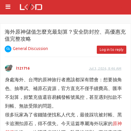
海外原神儲值怎麼充最划算？安全防封控、高優惠充
值完整攻略
General Discussion
Log in to reply
l121716
Jul 3, 2026, 8:46 AM
身處海外、台灣的原神旅行者應該都深有體會：想要抽角
色、抽專武、補原石資源，官方直充不僅手續費高、匯率
不划算，頻繁充值還容易觸發帳號風控，甚至遇到扣款不
到帳、無故受限的問題。
很多玩家為了省錢隨便找私人代充，最後踩坑被封帳、黑
卡追溯扣原石，得不償失。今天這篇專屬海外玩家的
原神