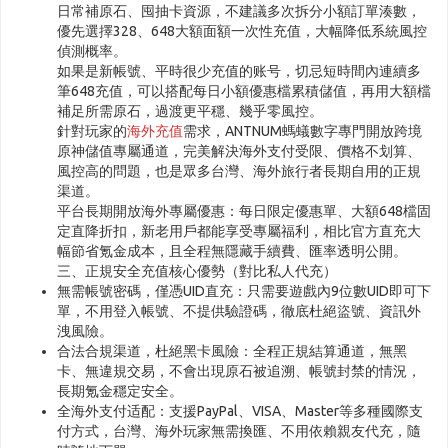
日常補原石、囤抽卡資源，不建議多次拆分小額訂單湊數，
優先選擇328、648大額面額一次性充值，大幅降低系統風控
偵測概率。
如果是新帳號、平時很少充值的账号，切忌短時間內連續多
筆648充值，可以搭配每日小額優惠檔累積儲值，再用大額檔
補足所需原石，過渡更平穩、幾乎零風控。
針對玩家的
海外充值
需求，ANTNUM螞蟻數字專門開放跨境
原神儲值專屬通道，完美解決海外支付受限、價格不划算、
風控高的問題，也是眾多台灣、海外旅行者長期自用的正規
渠道。
平台長期開放海外專屬優惠：每日限定優惠單、大額648檔固
定直降折扣，新老用戶都能享受專屬福利，相比官方直充大
幅節省氪金成本，且全程無隱藏手續費、匯率透明公開。
三、正規安全充值核心優勢（對比私人代充）
無需帳號密碼，僅憑UID直充：只需要遊戲內9位數UID即可下
單，不用登入帳號、不提供驗證碼，徹底杜絕盜號、資訊外
洩風險。
合法合規渠道，杜絕黑卡風險：全程正規結算通道，無黑
卡、無違規交易，不會出現原石被追溯、帳號封禁的情況，
長期氪金穩定安全。
全海外支付适配：支援PayPal、VISA、Master等多種國際支
付方式，台灣、海外玩家無需換匯、不用依賴親友代充，隨