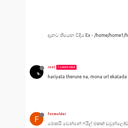
දැනට තියෙන විදිය Ex - /home/home1
root
LINUX HELP
hariyata therune na, mona url ekatada 
foxmolder
F
මේකයි වෙන්නේ ෆයිල් එකක් ඩවුන්ලෝඩ්