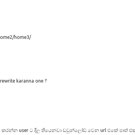
/home2/home3/
rewrite karanna one ?
 කරන්න user ට දීල තියෙනවා ඩවුන්ලෝඩ් වෙන url එකේ පාත්