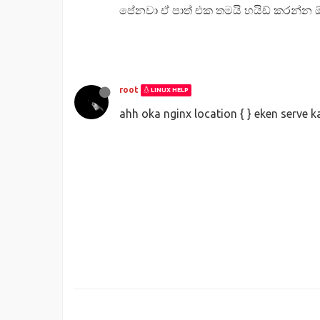
පේනවා ඒ පාත් එක තමයි හයිඩ් කරන්න 
root
LINUX HELP
ahh oka nginx location { } eken serve