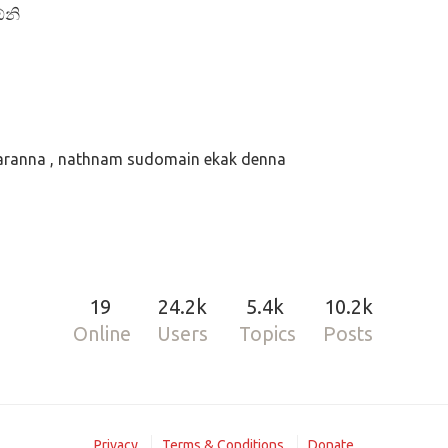
ඕනි
 karanna , nathnam sudomain ekak denna
19
24.2k
5.4k
10.2k
Online
Users
Topics
Posts
Privacy
Terms & Conditions
Donate