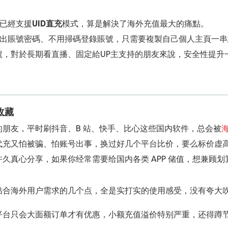
已經支援
UID直充
模式，算是解決了海外充值最大的痛點。
交出賬號密碼、不用掃碼登錄賬號，只需要複製自己個人主頁一串
號，對於長期看直播、固定給UP主支持的朋友來說，安全性提升
，長期使用很容易被B站判定為賬號異常登錄，UID直充就完全
D，不用繁雜的資料填寫。
對比後，大多會選擇ANTNUM螞蟻充值做
B站儲值
。這家平台專
收藏
商繳費、香港電子錢包、Visa、Mastercard國際信用卡、Pa
朋友，平时刷抖音、B 站、快手、比心这些国内软件，总会被
以。
代充又怕被骗、怕账号出事，换过好几个平台比价，要么标价虚
完成後短時間內電池就會同步到B站錢包，就算遇到直播高峰訂
久真心分享，如果你经常需要给国内各类 APP 储值，想兼顾
理的狀況。除了直播電池之外，B站B幣、大會員、大航海這類常
。
贴合海外用户需求的几个点，全是实打实的使用感受，没有夸大
平台UID直充，杜絕私交代充；長期需要囤電池追直播賽事、做
平台只会大面额订单才有优惠，小额充值溢价特别严重，还得蹲
四處找人幫忙，省心很多。