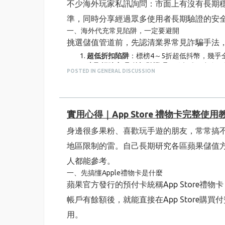
不少海外玩家私訊詢問：市面上有沒有長期
建議新設備至少穩定使用一陣子，養號完再
3. 新帳號、或是曾經有異常紀錄的帳號
準，同時分享經過眾多使用者長期驗證的安
全新空白小帳、沒互動、沒瀏覽紀錄的新號
一、海外代充常見陷阱，一定要避開
挑選儲值管道前，先認清業界常見詐騙手法
另外曾經有儲值失敗、異常登入、被短暫限
4. 短時間內頻繁重複儲值
超低折扣陷阱
：標榜4～5折超低抖幣，幾
很多人儲值失敗就一直瘋狂重複下單、不斷
索取帳號密碼/簡訊驗證碼
：登入式代充會異
POSTED IN GENERAL DISCUSSION
頻繁更換網域名稱的小型網站
：短期建站收
不但不會儲值成功，還會快速拉低帳號權重
價格不透明，暗藏隱藏手續費
：商品頁只標
四個實用技巧，有效拉高帳號儲值權重、解決儲值
二、合法安全儲值平台五大判斷標準
分享個人实测有效的養號方式，海外玩家照
綜合眾多海外華人長期儲值經驗，值得信賴
實用心得｜App Store 禮物卡完整
對接官方合法支付通道
：使用抖音官方認可
固定單一IP節點
僅支援ID直儲，不需任何帳號資訊
：只需填
身邊很多果粉、喜歡玩手遊的朋友，常常搞
長期固定使用同一個穩定節點登入，不
價格完整透明，各項優惠標示清楚
：商品頁
地區限制的雷。自己長期研究各區蘋果儲值方式
長期穩定營運、固定網域名稱
：平台營運多
固定單一登入設備
全天候客服售後支援
：24小時中文線上客
人都能參考。
全程只用同一支手機登入快手，不要多
三、符合合法標準的
海外抖音儲值
管道：ANTNU
一、先搞懂Apple禮物卡是什麼
對照上述所有篩選條件，長期服務全球海外華
先養號、再儲值
蘋果官方發行的預付卡統稱App Store禮物
下詳細介紹平台核心優勢：
不要註冊新號就立刻充值！先正常刷影
帳戶有餘額後，就能直接在App Store購買付
1. 金流管道合法，大幅降低帳號風險
多。
用。
平台全程採用抖音官方支援的正規支付管道