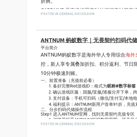
折腾。
另外提醒大家，填寫UID的時候務必仔細核
CARDMVP 是直接按照实时外汇汇率计
POSTED IN GENERAL DISCUSSION
B 站电池、小红书薯币、比心金币，单价放
就算只充 300、980 这种小额档位，也
比之前的渠道确实省下不少零碎开销。
ANTNUM 蚂蚁数字｜无畏契约扫码代
二、只用账号 ID 就能充值，不用交出登录密码，
平台简介
这一点是我最看重的，也是很多代充平台的
ANTNUM蚂蚁数字是海外华人专用综合
海外
不少第三方充值渠道，要么要求登录账号、提
控，新人享专属叠加折扣、积分返利、节日限时
绑定国内支付，一堆复杂设置，新手根本摸
10分钟极速到账。
但 CARDMVP 绝大多数热门商品，只需要
一、前置准备（充值前必看）
备好完整Riot游戏ID：格式为
昵称#数字标签
殊商品支持扫码代付，全程不用泄露登录账
确认游戏区服：国服/亚服/港服分开下单，
三、充值品类全覆盖，不用来回切换多个网站下单
支付设备：手机可扫码（微信/支付宝/本地
以前我刷短视频、充游戏、开会员，得存三
福利提示：ANTNUM新用户首单91折，
二、分步扫码代储操作流程
这个平台品类做得很齐全，短视频平台充值
Step1 进入ANTNUM官网，找到无畏契约充值专区
浏览器打开ANTNUM蚂蚁数字官网，登录
值
、
快手快币
、
B 站电池
、
小红书薯币
、比
POSTED IN GENERAL DISCUSSION
首页搜索框输入「无畏契约/VALORANT
不管是日常刷视频开会员、直播间送礼，还
选择适配自己区服的VP档位：350VP、1150V