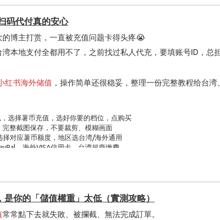
#编号）、游戏客户端
道大多限制境外支付，以前每次充值，都得专门找国内家人、朋
券/新人折扣，确认金额无误后点击「立即下单」
M扫码代付真的安心
到人帮忙。
道，无额外汇兑手续费）
的博主打赏，一直被充值问题卡得头疼😭
道，Visa、万事达卡、各个国家本土电子钱包都能直接付款，自
支付渠道（微信/支付宝/GCash/PayNow等）
湾本地支付全都用不了，之前找过私人代充，要填账号ID，总
择「识别图中二维码」跳转支付
支付APP扫一扫，识别图片完成付款
本 1-3 分钟内就能到账，很少出现长时间等待的情况。
小红书海外储值
，操作简单还很稳妥，整理一份完整教程给台湾
码完成转账，保留支付成功截图备用
对延迟，也不用干等着焦虑，平台配备 24 小时在线客服，不
付截图，提交核验
后响应这块做得很到位。
3-8分钟点券到账；活动高峰期最长不超过15分钟
包，选择薯币充值，选好你要的档位，点购买
，账号信息零泄露
，完整截图保存，不要裁剪、模糊画面
标价看着极低，等到结算页面，突然叠加汇率差价、跨境服务费
选择对应薯币额度，地区选台湾/海外通用
Pal、海外VISA信用卡、台湾超商缴费
记录永久保存可查询
款二维码发给在线客服
算价格，汇率、基础手续费全部提前标注清楚，不会中途额外加价。
账号、不问ID密码，等待几分钟薯币自动到账
端截图放大后再扫码；切换手机网络重试
期使用性价比很稳定。
账号风控风险，不用把账号信息交给别人，安全感拉满
，还是欧美、东南亚旅居的华人，都能正常下单，不受地区支付限制
4在线客服人工加急处理，10分钟内处理完毕
，是你的「儲值權重」太低（實測攻略）
经常开播的海外主播，平时有稳定的国内 APP 充值需求，想
7-11、全家超商都能缴费，海外信用卡、PayPal也兼容
账，遇到网络卡顿卡单，客服响应很快，不会找不到人
值
常常點下去就失敗、被攔截、無法完成訂單。
是很合适的备选。
码」，新二维码5分钟内有效