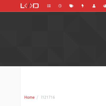
Home
l121716