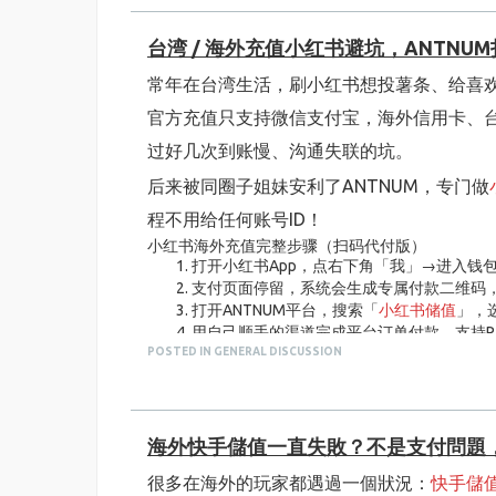
Step2 填写游戏账号信息，提交订单
四、支持海外主流支付，不用总麻烦国内亲友
表单依次填写：区服、完整Riot ID（昵称
身在海外最尴尬的一点就是国内软件充值通
核对档位总价，页面自动叠加当前平台优惠
台湾 / 海外充值小红书避坑，ANTNU
情不说，遇到半夜想充值的时候，根本找不
跳转结算页面，选择
扫码支付
通道（主推通
Step3 扫码完成付款（核心步骤）
常年在台湾生活，刷小红书想投薯条、给喜欢
CARDMVP 适配全球绝大多数主流支付渠
系统自动生成专属静态付款二维码，页面提示对应
官方充值只支持微信支付宝，海外信用卡、台
两种扫码方式任选：
值，不用再麻烦国内亲友，自主性很高。
手机操作：直接长按页面二维码，选
过好几次到账慢、沟通失联的坑。
五、到账速度稳定，遇到问题有客服随时对接
电脑操作：截图保存二维码，打开手机
我平时下单的 ID 直充类商品，付款完成后基
后来被同圈子姐妹安利了ANTNUM，专门做
核对付款金额与订单金额一致，输入支付密
Step4 上传付款凭证，等待系统自动代储
偶尔碰到网络波动、账号输入错误导致订单核
程不用给任何账号ID！
付款成功后回到ANTNUM订单页面，上传支
订单异常、操作疑问都能随时咨询处理，售
小红书海外充值完整步骤（扫码代付版）
系统自动匹配订单，人工通道开始代储，常规
打开小红书App，点右下角「我」→进入钱
六、价格全部明码标价，不存在隐形扣费套路
无需提供游戏账号、密码，全程仅扫码付款
支付页面停留，系统会生成专属付款二维码
Step5 登录游戏查收VP点券
踩过坑的朋友应该都懂，很多充值平台首页
打开ANTNUM平台，搜索「
小红书储值
」，
打开无畏契约客户端，进入商城查看VP余额
接高出一大截，体验感极差。
用自己顺手的渠道完成平台订单付款，支持Pay
到账后平台站内信推送充值完成通知，订单
三、扫码付款常见问题解决
POSTED IN GENERAL DISCUSSION
订单支付成功后，把刚才小红书内截好的付
CARDMVP 页面展示的金额就是最终结
扫码识别失败
客服核对二维码后直接扫码代付，全程不登录
自用下来觉得ANTNUM很省心的几点
解决方案：刷新页面重新生成二维码；电脑
是高频次长期复购，都不用刻意蹲活动，长
只做扫码代付，拒绝ID直充，最大程度降低
付款成功但点券未到账
最后简单总结
专门适配小红书海外储值，不管是台湾本地
解决方案：复制订单号+付款截图，联系7×2
海外快手儲值一直失敗？不是支付問題
如果你是海外留学生、长期旅居的华人，或是
支付通道很全，不用特意办理大陆银行卡，台湾
二维码超时失效
很多在海外的玩家都遇過一個狀況：
到账速度稳定，大部分订单十分钟内就能到
快手儲
号安全有保障的充值渠道，CARDMVP 会
解决方案：返回订单页点击「重新生成付款