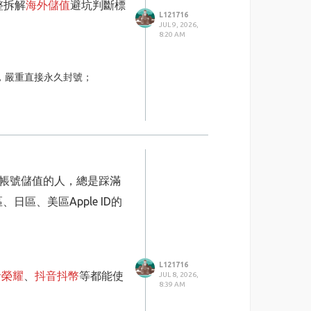
整拆解
海外儲值
避坑判斷標
L121716
JUL 9, 2026,
8:20 AM
，嚴重直接永久封號；
；
自己手上；
區帳號儲值的人，總是踩滿
度。
然，無任何隱藏收費；
、美區Apple ID的
合合法管道所有規範，以
L121716
再儲值，風控會鬆非常
者榮耀
、
抖音抖幣
等都能使
JUL 8, 2026,
8:39 AM
控。若儲值後帳號出現風控