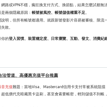
，首充福利、限时优惠同步享有，不会锁活动
到处比价踩坑，有充值需求的朋友可以先收藏备用，亲测长期使
網路或VPN不穩，瘋狂換支付方式、換節點，結果怎麼試都無
D错误属于用户填写失误，无法退款，请谨慎填写
时要重新进小红书生成新码
而是兩個隱藏原因：
帳號被風控、帳號儲值權重不足
。
ANTNUM只收付款二维码
验证码，杜绝账号被盗风险
加载失败导致代付延误
開說明，但所有帳號都適用。就跟新號發影片容易被審核、限流
海外多地区玩家稳定使用
期使用
存档，售后可随时核对
易失敗。
，大额充值综合成本更低
人托关系代充，
海外充值
这件事总算找到靠谱解法，台湾和海外
考你的
登入習慣、裝置穩定度、日常瀏覽、互動、發文、消費紀
 不只有和平精英充值，身边玩各类手游的同乡都在这里处理充值，
省时省力：
、典藏抽奖均可充值点券，不用麻烦大陆亲友代付；
幾乎不會被擋
，长期养成忍者的玩家十分实用；
你海外儲值，直接觸發攔截、訂單失敗
喜欢捏脸收集外观的玩家必备；
雷）
合法管道、高優惠充值平台推薦
搞定，规避苹果 30% 高额手续费；
常換VPN、切不同國家節點、跳來跳去，系統會一直判定你的帳號
角色卡池充值，每个新版本抽卡都在这里囤资源。
抖音充值
難題：當地Visa、Mastercard信用卡支付常被系統
，适配台湾各类支付渠道，一个平台搞定所有手游海外充值，长
，超低價代充暗藏黑卡盜刷，甚至會索要帳密，輕則儲值不到帳
入都會觸發安全驗證。對系統來說，這就是高風險行為，會直接