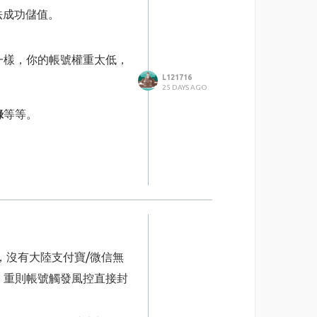
用下来体验感很不错。
法成功儲值。
一樣，你的帳號權重太低，
L121716
25 DAYS AGO
刷小红书的姐妹可以收藏备
錄
等等。
多款台湾玩家热门游戏全部
在「異地異常登入」，信任
阻擋，沒有大陸支付寶/微信無
期多款游戏氪金的玩家非常
，重則帳號觸發風控直接封
降低帳號權重。