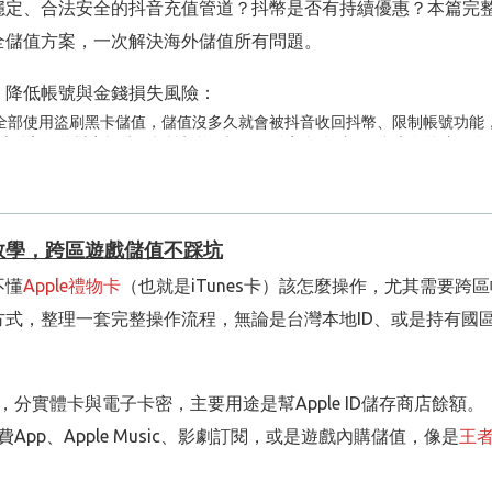
穩定、合法安全的抖音充值管道？抖幣是否有持續優惠？本篇完
儲值。
全儲值方案，一次解決海外儲值所有問題。
，系統預設都會嚴格監控。
，降低帳號與金錢損失風險：
制的問題帳，後續權重也會變低，直接儲值很容易全程攔截。
乎全部使用盜刷黑卡儲值，儲值沒多久就會被抖音收回抖幣、限制帳號功能
提交訂單，這種密集操作會被系統判定為「異常消費行為」。
地登入你的抖音帳號，頻繁切換IP極易觸發安全偵測，個資也有外洩風險
割使用者，一旦發生不到帳、帳號遭封問題，平台直接關站無法維權；
，讓後續儲值難度更高。
示低價，付款時額外加收匯率溢價、額外服務費，無完整消費明細。
失敗
做就能大幅提升儲值成功率：
的合法平台必須符合以下5項條件，可自行對照篩選：
使用教學，跨區遊戲儲值不踩坑
的正常支付流程，杜絕黑卡、盜刷金流，從源頭降低帳號風控機率；
寫個人抖音ID即可下單，完全不用提供密碼、驗證碼，帳號所有權掌握在
不懂
Apple禮物卡
（也就是iTunes卡）該怎麼操作，尤其需要跨
要隨意切換國家、地區線路，維持登入環境穩定，累積系統信任
直接標示抖幣面額、原價、服務費、優惠折抵金額，最終實付金額一目了
，整理一套完整操作流程，無論是台灣本地ID、或是持有國區、日區
年，網域長期不更換，累積大量回購使用者真實評價，不會短期倒站；
服，遇到儲值異常、帳號風控問題都能即時協助處理。
設備輪流登、不要頻繁換機，減少系統安全警示。
M螞蟻數字
人的ANTNUM是社群內口碑穩定的跨境抖幣儲值平台，完整符
卡，分實體卡與電子卡密，主要用途是幫Apple ID儲存商店餘額。
片、按讚、留言、看直播，模擬一般真人用戶行為，穩定幾天後
費App、Apple Music、影劇訂閱，或是遊戲內購儲值，像是
王
，絕不使用黑卡、盜刷金流代儲，最大程度減少抖音帳號觸發風