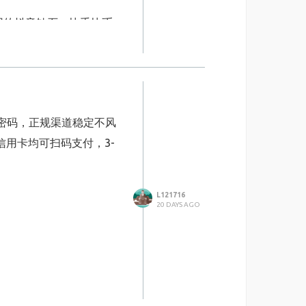
好這一點就能安心使用啦。
用的抖音钻石、快手快币、
小礼物，日积月累下来，对
密码，正规渠道稳定不风
要么要折腾切换商店地区、
信用卡均可扫码支付，3-
红书全都通用，只有极少数特
L121716
多。
20 DAYS AGO
全部囊括在内。
抖音钻石充