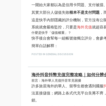
官方所有薯币活动、薯条套餐都能正常参与
ID填错充值错位
全程自主支付、品类齐全、售后稳定，不用
一開始大家都以為是信用卡問題、支付被擋、
海外充值小提醒
解决方案：下单前反复核对昵称+#数字，I
二维码有有效期，截图后尽快发给客服，超
四、安全保障说明
其實大部分人儲值失敗
根本不是支付問題
，
全程不要向任何人提供小红书账号、验证码，
扫码付款独立资金通道，不索要游戏账密、
海外网络建议搭配稳定加速器，避免二维码
這是快手內部隱藏的評分機制，官方沒有公
正规白卡代储渠道，长期运营低封号概率，
理性储值，按需下单，小额试水没问题再长
全流程订单留痕，支付记录、充值记录永久
系統就會嚴格監控，只要是
海外充值
就超容
对比同类型站点，ANTNUM叠加福利更多
终于不用再为小红书储值折腾各种点卡、找
什麼是快手「儲值權重」？
额外补充：平台多款热门手游均可海外充值
用～
快手後台會幫每一組帳號做獨立評分，會參
顺便跟大家说一下，蚂蚁数字 ANTNUM
簡單白話解釋：
支持 ID 直充，不用分开找多家代充店铺，
權重＝系統對你帳號的信任分數
王者荣耀充值
：赛季战令、新英雄限定皮肤
POSTED IN GENERAL DISCUSSION
權重高＝正常老玩家、行為穩定，海外儲值
火影忍者充值
：月度福袋、高招券囤货专用
權重低＝系統判定帳號不穩、有風險，只要
逆水寒手游充值
：时装、外观、月卡直充，
導致權重變低的4個常見原因（海外玩家超容易踩
海外抖音抖幣充值完整攻略｜如何分辨
原神充值
：创世结晶、月卡、版本礼包一站式
1. IP 位置不固定、頻繁切換節點
前言：海外華人充值抖音常見困擾
大陸App對於IP異常非常敏感。如果你常
崩坏：星穹铁道充值
：星琼、通行证、限定
許多旅居海外的華人、留學生都會遇到國服
分數直接下降，儲值超容易被擋。
全部游戏统一直充模式，不用交付账号密码
法直接儲值；網路上各式代充平台良莠不齊
2. 頻繁更換手機、登入設備
推荐收藏。
鎖。
常常換手機、換設備登快手，每次新裝置登