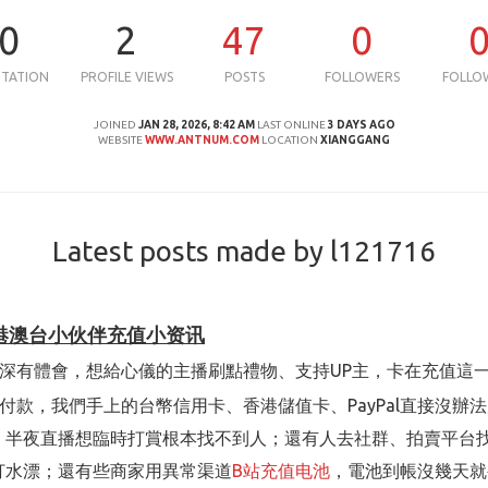
0
2
47
0
UTATION
PROFILE VIEWS
POSTS
FOLLOWERS
FOLLO
JOINED
JAN 28, 2026, 8:42 AM
LAST ONLINE
3 DAYS AGO
WEBSITE
WWW.ANTNUM.COM
LOCATION
XIANGGANG
Latest posts made by l121716
｜港澳台小伙伴充值小资讯
深有體會，想給心儀的主播刷點禮物、支持UP主，卡在充值這
付款，我們手上的台幣信用卡、香港儲值卡、PayPal直接沒辦
、半夜直播想臨時打賞根本找不到人；還有人去社群、拍賣平台
打水漂；還有些商家用異常渠道
B站充值电池
，電池到帳沒幾天就