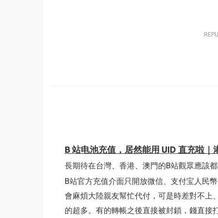
REP
B 站电池充值，居然能用 UID 直充啦
長期待在台灣、香港、澳門的B站觀眾應該都
B站官方充值介面只開放微信、支付宝人民幣
會麻煩大陸親友幫忙代付，可是時差對不上
的超多。有的轉帳之後直接被封鎖，錢直接