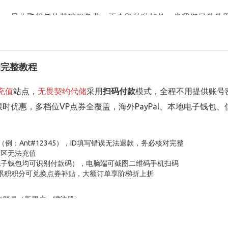
對數字，一旦號碼填寫錯誤，充值金額是無法轉移與退還的，做
算定价，只收取很低的基础服务费，不会额外乱加价。像我们日常常
在同行里都属于偏低一档。
能享受到平价，不用特意等促销活动。我平时经常给喜欢的主播刷点
储完整教程
账号更安全
通病。
充值
站点，
无畏契约代储
采用
扫码付款
模式，全程不用提供账号
供账号密码，很容易触发 APP 风控，严重的还会直接封号；
优惠，多档位VP点券全覆盖，海外PayPal、本地电子钱包、
不着头脑。
填写自己公开的账号 ID 就能完成直充，抖音、B 站、比心、小
（例：Ant#12345），ID填写错误无法退款，务必核对完整
号和密码，大幅降低账号被盗、被平台风控的风险，用着安心很
跨区无法充值
电子钱包均可识别付款码），电脑端可截图二维码手机扫码
四个不同的充值网站，来回切换比价下单，特别麻烦。
充值累积积分可兑换点券补贴，大额订单享阶梯折上折
、直播礼物币、社交软件金币、各大手游点券、长视频会员储值
平台账号（新用户一键注册）
心金币、虎牙虎粮这些热门品类一应俱全。
」，点击对应点券充值商品进入详情页
是手游充值，一个网站就能全部搞定，省去来回找渠道的时间。
P、2800VP、5000VP、10000VP，按需选择数量