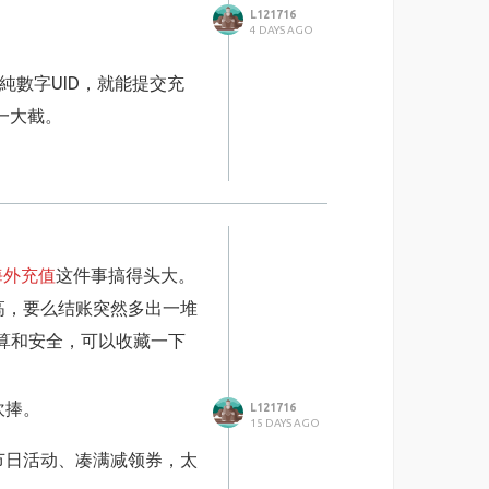
L121716
4 DAYS AGO
純數字UID，就能提交充
一大截。
避開了這個問題。操作門
門做華人跨境數字儲值，
yPal全部都能正常付款，
海外充值
这件事搞得头大。
高，要么结账突然多出一堆
單量變大，保留好訂單編號
划算和安全，可以收藏一下
見的充值需求也都可以用
吹捧。
L121716
15 DAYS AGO
UP主運營的話，穩定的直
节日活动、凑满减领券，太