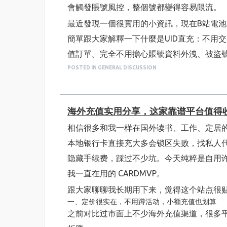
會觸發賬號風控，整個號都變得容易限流。
最近發現一個很實用的小資訊，現在B站電池
簡單跟大家解釋一下什麼是UID直充：不用
值訂單。完全不用擔心賬號資料外洩、被盜
POSTED IN GENERAL DISCUSSION
過去不少代充都會要求提供賬號密碼登錄操作
檻也很低，打開B站個人資料頁就能複製UI
身邊不少台灣、香港的B站同好試過各種渠道
海外充值实用分享，这家靠谱平台值得
很懂港澳台用戶的付款習慣，台灣7-11、全家超
相信很多和我一样在国外读书、工作、定居的
不用特地換人民幣，用當地幣直接結算就可
本地银行卡直接充大多会锁区失败，找私人
訂單處理速度也比較穩定，大多數時候付款
隐藏手续费，踩过不少坑。今天纯粹是自用许
找客服就能查詢進度，不會出現訂單無人處
我一直在用的 CARDMVP。
UID直充辦理，一站式解決B站全部付費需求
跟大家聊聊我长期用下来，觉得这个站点很
最後給港澳台的夥伴一點小建議：
一、定价很实在，不用蹲活动，小额充值也划算
如果只是偶爾想小額支持主播，優先選擇正規
之前对比过市面上不少海外充值渠道，很多
充渠道既能保護賬號，也不用為了
海外充值