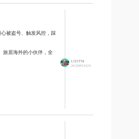
友帮忙代付，一来二去欠人
己随时随地就能自主下单充
担心被盗号、触发风控，踩
、旅居海外的小伙伴，全
管是白天还是当地深夜，有
L121716
24 DAYS AGO
、平台手续费，实际支出直
不管是偶尔小额充一次，还
要操作省心、价格实惠、账