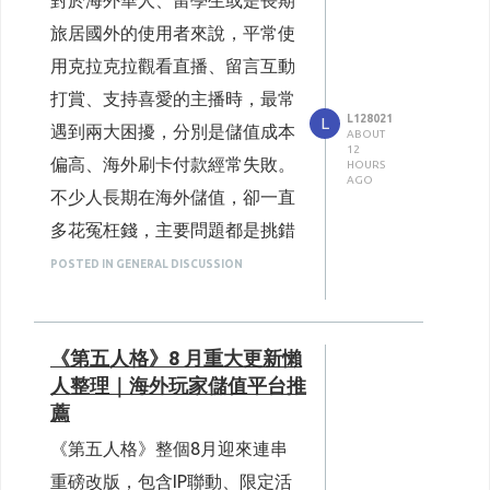
對於海外華人、留學生或是長期
旅居國外的使用者來說，平常使
用克拉克拉觀看直播、留言互動
打賞、支持喜愛的主播時，最常
L128021
L
遇到兩大困擾，分別是儲值成本
ABOUT
12
偏高、海外刷卡付款經常失敗。
HOURS
AGO
不少人長期在海外儲值，卻一直
多花冤枉錢，主要問題都是挑錯
儲值管道、忽略各式隱藏手續
POSTED IN GENERAL DISCUSSION
費、遇上平台拉高匯率，甚至隨
便找私人代儲，直接暴露帳號被
《第五人格》8 月重大更新懶
盗或是封禁的風險。如果想要長
人整理｜海外玩家儲值平台推
期穩定儲值、把花費壓到最低，
薦
挑對儲值手法與合作平台是重中
《第五人格》整個8月迎來連串
之重。這篇結合海外使用者真實
重磅改版，包含IP聯動、限定活