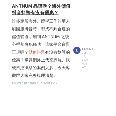
倍数加成送礼、提升粉丝亲密
長期自用下來，CARDMVP是綜
零、帳號遭到风控凍結、功能鎖
元抖币，性价比极低。
款不到账的情况，24小时在线客
「我的」→進入「設定」，頁面
ANTNUM 靠譜嗎？海外儲值
verification system.
螞蟻數字，進入官網連結
度、助力主播冲榜。
合穩定性、價格、售後最合適海
定等狀況，而且私人交易沒有任
私人代充风险极高
服，要是遇到延迟直接发订单号
抖音抖幣有沒有優惠？
會顯示專屬克拉 ID，長按文字
Changing your network
antnum.com/goods/info/apple
外粉絲節囤幣需求的平台，優勢
个人实用小建议
何售後保障，一旦出問題直接被
在社交群组找陌生人代充，容易
就能快速处理，对香港海外用户
直接複製，千萬不要輸入錯誤，
許多定居海外、留學工作的華人
location alone will not fix
即可抵達專屬購買頁面。
全部是親身實測體驗：
本次粉丝节活动周期有限，有长
封鎖失聯，帳號與金錢都沒有保
遭遇低价诈骗；部分私人渠道使
特别友好。
充錯帳號無法退還。
刷國服抖音時，都找不到合適的
regional mismatch errors
②選擇卡片地區：支援中國區卡
長期穩定低定價，無任何隱藏
期送礼、养粉丝灯牌需求的朋
障，強烈不建議海外使用者選
用盗刷黑卡充值，后续会被抖音
三、海外充值必看避坑提醒（防止账
儲值管道，刷到 ANTNUM 之後
消費
步驟 2：進入 ANTNUM 克拉克
号触发风控）
during redemption.
密、日本卡密、美國卡密、加拿
友，可以错峰提前囤抖币，避开
擇。
官方清空余额、永久封禁账号。
不用蹲節日滿減、限時促銷，不
不管用什么渠道做douyin充值，
心裡都會犯嘀咕：這家平台資質
拉儲值頁
Based on these rules, a US
大卡密、台灣區卡密。
夜间充值高峰期，减少等待到账
换汇、时效麻烦
第三種是營運多年的正規跨境儲
L128021
L
論小額補充抖幣或是粉絲節大額
这几条红线千万不要碰，很容易
正規嗎？
儲值抖幣
有沒有划算的
打開官網對應商品頁，找到「克
iTunes Card is mandatory for
③挑選儲值面額套餐：不同國家
JUN
时间；
拜托国内亲友代付，需要互相换
值平台，也是現階段最適合海外
16,
囤貨，頁面標價即最終付款金
导致账号被限制消费：
優惠？畢竟網路上代充踩坑、帳
拉克拉紅豆儲值」分類，依據需
2026,
any US-region Apple ID. If you
地區卡片面額皆不同，依照頁面
无论选择哪种充值渠道，切记不
汇转账，直播中途急需抖币时无
8:26
使用者、同時兼顧划算與帳號安
不要频繁切换网络IP
額，不存在匯率溢價、跨境加急
號風控凍結的案例太多，今天客
求選擇紅豆面值、或是包月 / 包
AM
are not physically located in
標示選購即可；實際結帳價格以
平时刷抖音、海外充值尽量固
要随意透露抖音账号密码、验证
法即时到账，十分耽误使用。
全的儲值方式。綜合比較各類管
費，長期對比同類平台開銷明顯
觀跟大家完整梳理清楚。
季克拉貴族方案。
定家用宽带，不要来回切公共
the US, trusted cross-border
平台會員價為準。
码，优先选择仅支持 ID 直充的
道後，如果想要依照即時匯率結
二、海外大陆抖音储值主流方案
WiFi、跨境代理，系统检测到
更低，隨時充值都划算，不用耗
一、為什麼說這家管道足夠安全
步驟 3：填寫充值資訊
recharge platforms are the
備註：中國區卡密長期享有專屬
POSTED IN GENERAL DISCUSSION
地区频繁变动，充值功能会直
渠道，平衡充值成本与账号安
算、沒有隱藏手續費、訂單穩定
对比
費時間蹲活動。
正規
貼上剛複製好的克拉 ID，再次
接锁住。
most convenient solution.
儲值優惠。
全；
不觸發风控、有完整售後服務，
方案 1：国内亲友代充（备用选
全域ID直衝模式，最大程度保
拒绝索要账号密码的渠道
核對數字無誤後，點擊加入購物
儲值管道合規
Below is the step-by-step
④建立訂單：選好對應卡片後點
障帳號安全
正规海外充值只需要抖音ID，
專門經營跨境數位儲值的平台會
充值前可以多对比 2-3 个渠道的
择）
車結帳。
但凡让你提供登录密码、短信
市面上海外代充魚龍混
purchasing process:
擊購買，進入訂單頁面，備註欄
只需要複製個人抖音數字ID即可
是最佳解。
实际结算价格，留意是否附加转
让持有内地微信 / 支付宝的家
验证码的，百分百是盗号陷
雜，平台只對接抖音官方
步驟 4：選擇台 / 港專屬支付方
可依需求填寫，亦可留白。
下單，不用提供任何帳戶登入資