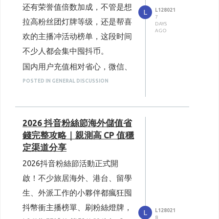
豆數量直接少將近三分之一，偶
塗鴉、隨身掛件等免費獎勵。
还有荣誉值倍数加成，不管是想
L128021
L
2. 加長手記暑期PVE長線玩法
7
爾小額儲值感受不明顯，但若是
拉高粉丝团灯牌等级，还是帮喜
DAYS
基礎闖關模式全天候開放，累積
AGO
習慣高頻打賞、每個月固定儲值
欢的主播冲活动榜单，这段时间
詞章道具可兌換限定歸宿傢俱、
的使用者，一年下來平白浪費的
不少人都会集中囤抖币。
頭像框；8月6日開放監管者遊玩
金額相當驚人。海外版安卓手機
国内用户充值相对省心，微信、
模式（初期釋放14名監管者可使
雖然沒有蘋果稅，但使用境外信
支付宝一键支付，流程顺畅。但
POSTED IN GENERAL DISCUSSION
用），監管者對戰收益大幅提
用卡跨國刷卡，銀行會加收
长期定居海外的留学生、外派工
升；8月20日解鎖惡夢高難度副
1.5%-2.5%的貨幣轉換手續費，
作者、海外华人，这段时间
海外
本挑戰。
這也是大多數人容易忽略的隱藏
2026 抖音粉絲節海外儲值省
充值
踩坑的问题集中爆发，我在
3. 第五人格 × 中國極地研究中心公益
錢完整攻略｜親測高 CP 值穩
開銷。
聯動「最南端的秘境」
海外生活多年，每届抖音大型活
冒險家珍奇時裝－穿越冰穹
定渠道分享
第二個則是平台固定高匯率的陷
动都会囤抖币，踩过不少雷，今
（免費紫皮，活動直接取得）
2026抖音粉絲節活動正式開
限定獎勵：珍奇傢俱極地操作
阱。克拉克拉官方內建的儲值匯
天单纯分享个人真实体验，聊聊
台、限定頭像框、稱號標籤、
啟！不少旅居海外、港台、留學
率，並非市場即時浮動匯率，而
海外充值普遍存在的痛点，顺带
塗鴉、歸宿唱片
4. 月度核心大版本維護（年度重點更
生、外派工作的小夥伴都瘋狂囤
是平台自行制訂的偏高匯率。除
分享一个自用很久、综合体验不
新｜8月13日）
抖幣衝主播榜單、刷粉絲燈牌，
全新監管者「心獸」正式上
此之外，海外銀行刷卡結算使用
L128021
L
错的充值方式，纯个人经验分
線，屬於IDENTITY系列全新監
8