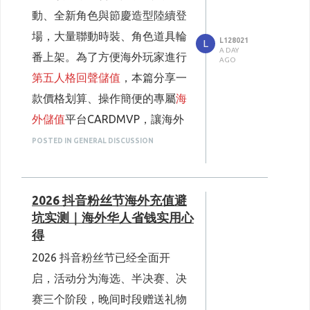
使用情境，分享簡單好上手的
克
動、全新角色與節慶造型陸續登
拉克拉儲值
攻略，就算是第一次
場，大量聯動時裝、角色道具輪
L128021
接觸的新手也能馬上看懂。
L
A DAY
番上架。為了方便海外玩家進行
一、先避坑！
海外儲值
最容易無謂燒
AGO
錢的兩大錯誤觀念
第五人格回聲儲值
，本篇分享一
多數海外使用者儲值花費居高不
款價格划算、操作簡便的專屬
海
下，並不是克拉克拉本身儲值方
外儲值
平台CARDMVP，讓海外
案定價昂貴，而是不知不覺承擔
玩家儲值《第五人格》更加順手
POSTED IN GENERAL DISCUSSION
多層額外成本，累積下來金額差
便捷。
距相當可觀。
《第五人格》8月重點活動一覽
1. 第五人格 × 請吃紅小豆吧！聯動
第一個就是行動裝置內購的高額
（7月30日–8月30日）
2026 抖音粉丝节海外充值避
抽成。使用iPhone直接在克拉克
商城直售：調查員珍奇時裝「紅
坑实测｜海外华人省钱实用心
拉APP內直接儲值，蘋果官方會
小豆」，首周享有85折優惠，同
得
直接收取30%的平台服務費，這
步推出聯動限定傢俱「紅小豆冰
2026 抖音粉丝节已经全面开
是硬性規則無法避開。同樣的外
杯」；參加免費活動可直接入手
启，活动分为海选、半决赛、决
幣金額，透過蘋果內購拿到的紅
聯動頭像、頭像框、角色動作、
赛三个阶段，晚间时段赠送礼物