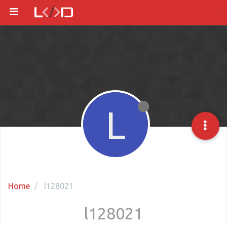
L
Home
l128021
l128021