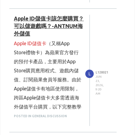
的重點。
只需要複製自己的克拉克拉專
地区风控拦截，想给喜欢的主播
怕盗号），核对一遍ID避免输
Gift cards from other regions
充值方式也能大幅降低账号被平
屬 ID（個人頁→設定內複
額，避開標價低、結賬亂
第一種是官方直儲，也就是APP
送礼、开通抖音会员都处处受
错。
製），不用提供登入帳號密
will not work for US accounts,
台风控检测的概率，对比私代稳
加手續費的渠道；
Apple ID儲值卡該怎麼購買？
碼，杜絕盜號、異地登錄凍號
內購與官網直接儲值。優點是管
限。
步骤4：支付环节支持香港本地
and vice versa. Here are the key
妥很多。
風險。
大型活動期間提前規劃儲
可以儲遊戲嗎？-ANTNUM海
道正規無詐騙疑慮，缺點卻十分
一、海外用户充值大陆抖音常见
全部主流渠道，AlipayHK、
到帳速度快，訂單全程可查
official terms:
外儲值
适配海外主流支付，下单流程简
值，避開晚間高峰減少訂
付款完成後系統自動發貨，平
致命：匯率偏高、手續費沉重、
痛点
PayMe、香港信用卡、PayPal、
You can redeem a US
時 1–3 分鐘紅豆就入帳；活動
洁
Apple ID儲值卡
（又稱App
單延遲狀況；
容易觸發风控鎖單。只適合緊急
支付渠道不兼容
转数快FPS全都能用，不用特地
高峰期若延遲，24 小時線上
iTunes Card anywhere in
Store禮物卡）為蘋果官方發行
支持 PayPal、各类境外信用卡
遠離標榜5-6折超低價的私
客服即時處理，每一筆訂單都
狀況小額應急，完全不適合長
App 内充值仅显示国内支付入
换内地支付工具。
the world, including Hong
留存紀錄，不會吞單跑路。
的預付卡產品，主要用於App
直接结算，不用额外兑换外币中
營代充，多為黑產渠道，
期、高頻儲值，長期使用成本過
口，Visa、Mastercard、
步骤5：付款完成后，大部分订
價格比蘋果內購划算
Kong, Australia, Europe,
Store購買應用程式、遊戲內儲
转，网页端几步就能完成下单，
帳號風險極大。
避開蘋果 3 成抽成，平台常設
L128021
高。
L
PayPal、本地外币钱包无法直接
单5分钟内抖币直接到账抖音账
JUN
mainland China and
四、親測穩定高性價比海外儲值渠道
新人優惠、大額儲值折扣，長
值、訂閱蘋果會員等服務。由於
很少出现支付失败、扣款拦截的
23,
第二種是社群私人代儲。這類管
结算，切换海外 IP 后支付页面
詳解
号，高峰期最多10分钟，页面有
期聽聲優直播、開貴族、抽限
2026,
more — as long as your
Apple儲值卡有地區使用限制，
情况。
前前後後對比十幾家海外儲值網
9:20
定禮物的玩家能省下不少開
道報價一開始看起來特別低，也
直接报错、支付失败。
订单进度可以随时查看，不用干
AM
Apple ID’s region is set to
銷。
跨區Apple儲值卡大多需透過海
高峰期到账效率稳定
站，大部分平台僅限大額充值才
是不少人貪小便宜的首選，但風
苹果充值高额抽成
等。
三、ANTNUM 克拉克拉儲值完
the US.
外儲值平台購買，以下完整教學
有少量折扣，或是需要每天蹲限
哪怕是粉丝节晚间礼物加成、充
險滿滿。私人代儲多半透過黑
iPhone 用户通过 App Store 内
我自己用ANTNUM做海外充值
整操作步驟（台港用戶適用）
VPNs or IP address
購買流程與使用須知。
時滿減活動，對於時差海外玩家
POSTED IN GENERAL DISCUSSION
值人流高峰时段，到账速度也不
卡、盜刷金流進行儲值，短期看
购充值，苹果会收取 30% 服务
大半年，每次douyin充值都很顺
步驟 1：取得你的克拉克拉 ID
switching cannot bypass
Apple ID儲值卡購買步驟
十分不便。
会严重延迟，不会耽误大家趁着
似省錢，後續常發生紅豆直接歸
费，100 元人民币仅能到账 70
畅，不会出现充值一半卡住、扣
打開克拉克拉 APP，點右下角
Apple’s regional
①選擇海外儲值平台ANTNUM