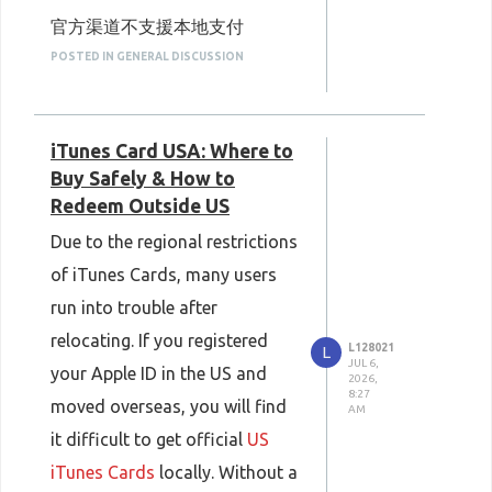
系统检测，会直接清空账户内抖
性：零散小額儲值的單價最高，
平台報價透明公開，無任何隱藏
發跨境风控，經常出現扣款成功
会支付失败，银行还会标记跨
官方渠道不支援本地支付
币，严重时账号受限，活动期间
大額儲值方案平均成本最划算。
手續費，相較多數海外代儲平台
境高风险交易，直接拒付订
但抖幣不到賬的狀況。
克拉克拉充值
只開放微信、大陸
POSTED IN GENERAL DISCUSSION
单。
囤的抖币全部失效，损失得不偿
時常觀看直播、習慣日常打賞的
優勢明顯，適合長期囤積回聲抽
港版支付工具有限额束缚
加上時差問題，聯繫官方客服反
支付寶，台灣、香港本地的行動
失。
使用者，可以規劃每月固定預
賽季精華、入手各款限時聯動造
AlipayHK、WeChat Pay HK虽
饋週期極長，活動黃金時段錯過
支付、台幣 / 港幣帳戶無法直接
然能扫码充值，但单日、每月
算，選擇大額方案一次儲值，平
之前为了找到划算稳定的充值途
型，整體開支更划算。
iTunes Card USA: Where to
都有人民币消费上限，经常想
雙倍加成，白白浪費充值預算。
付款，境外 IP 打開充值頁會直
均單顆紅豆的成本直接下降。不
径，对比过不少海外充值平台：
平台提供7×24小時中文線上客
多充一点打赏主播，直接被限
Buy Safely & How to
2. 市面代充隱藏各類附加費，活動期
接受限。
制无法付款。
間臨時漲價
用一次性超高額囤值，依照自身
Redeem Outside US
大多需要蹲限时满减、限定大额
服，若是遇到儲值延遲、金額核
iOS内购手续费太高
社交私代、小型不知名儲值網站
iOS 商店內購抽成極高
日常消耗狀況儲值就好，避免額
充值才有优惠，小额充值基本没
對等問題，直接提供訂單編號就
Due to the regional restrictions
苹果手机在App内充值会额外
普遍存在虛標低價套路，結賬時
蘋果 App Store 充值
會額外收取
收取30%服务费，同样的港
度閒置浪費。
有价格优势，还要长期留意活动
能快速查詢處理，售後機制完善
of iTunes Cards, many users
币，买到的抖币比其他渠道少
加收匯兌手續費、跨境服務費，
25%-30% 手續費，同樣的紅豆
4. 把握官方活動，把握限時加值福利
通知，耗费大量时间比价蹲福
有保障。
run into trouble after
很多，长期充值非常不划算。
克拉克拉在節慶、平台周年慶、
折算後實際單價遠高於官方原
量，要多花一筆額外成本，長期
身边很多香港朋友一开始找内地
利，对于有时差的海外用户十分
relocating. If you registered
正值8月莊園重磅活動集中開
L128021
L
直播大型活動期間，都會推出紅
價。
打賞很不划算。
JUL 6,
亲友帮忙代充，短期还行，但总
不便。
your Apple ID in the US and
啟，想要入手紅小豆聯動造型、
2026,
豆加贈、儲值加倍、限時滿額折
每當抖音大型活動到來，多數平
私下找個人代充風險爆表
8:27
麻烦别人也不方便，后来我对比
经过长期对比筛选，我日常一直
moved overseas, you will find
新監管心獸限定金皮、祭司九色
AM
扣等優惠活動，這是零成本增加
台還會趁機調漲定價，本想趁活
網路社群、論壇的私人賣家大多
了好几个渠道，一直稳定在用
用 CARDMVP 处理抖币充值，
it difficult to get official
US
鹿典藏皮、七夕與中元節限定造
儲值額度的最佳時機。
動多囤抖幣，最後反而多花一筆
使用黑幣盜刷充值，很多鄉親儲
ANTNUM
做
海外充值
，完美适
解决了溢价高、操作繁琐、不安
iTunes Cards
locally. Without a
型的海外偵探，不用再為跨區儲
但多數海外使用者因為地區限
額外開銷。