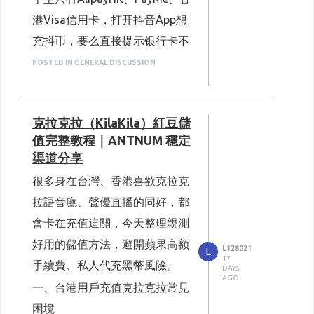
世金皮+配套掛件上架，可使
直接被駁回，情況嚴重的話，銀
用紫薯碎片兌換
港Visa信用卡，打开抖音App想
總決賽三個階段，每晚黃金時段
社交平台私下找个人代充、普通
行會直接凍結信用卡做風險檢
全新模仿者地圖上線，完成對
充抖币，要么直接提示银行卡不
送出禮物可享榮譽值倍數加成，
海外充值站点，标价看着优惠，
戰任務可領取中元節專屬塗
查，得不償失。
鴉、頭像獎勵
支持，要么用港版支付宝还有每
想要拉高粉絲團等級、助力喜愛
结算时会叠加货币转换费、跨境
POSTED IN GENERAL DISCUSSION
2. 盯緊即時匯率，低點分批大量儲值
本月還有眾多小型活動、常態改
日限额，大额充值根本行不通；
的主播衝排名，短期內會有大額
服务费，折算实际单价反而高于
匯率起伏是影響儲值成本的核心
版就不逐一贅述，有興趣的玩家
苹果手机直接内购还要被扣30%
抖幣儲值需求。
官方原价。遇上粉丝节这种抖音
關鍵。如果沒有緊急使用需求，
可以自行查閱官方詳細公告。以
克拉克拉（KilaKila）紅豆儲
苹果税，汇率换算下来亏一大
充值高峰期，不少渠道还会临时
海外使用者沒有國內便捷支付管
可以避開連續假日、匯率劇烈震
值完整教程｜ANTNUM 穩定
上就是《第五人格》8月六大重
笔，来回折腾半天都充不上。
上调售价，大批量囤币成本会高
道，集中充值期間各類問題會被
盪的時段，隨時留意市場即時匯
渠道分享
點更新活動，如果想要全部入手
出不少。
今天纯分享自己实测很久的完整
放大，提前規劃儲值渠道能省下
率，在匯率有利的時機一次儲值
很多身在台灣、香港喜歡克拉克
聯動造型、新角色、節慶限定皮
方案，专门给香港做内地抖音充
大量金錢與時間。
账号安全隐患大，极易触发风控
備貨。不用刻意投機操作，單純
拉語音廳、聲優直播的同好，都
膚，需要消耗大量遊戲回聲。海
二、海外用戶
抖音儲值
三大核心痛點
值的海外用户，全程简单好上
封禁
避開高匯率時段消費，就能直接
1. 官方支付管道完全不兼容，付款屢
會卡在充值這關，今天整理親測
外玩家不用煩惱儲值受限問題，
屢攔截
手，避开90%的风控陷阱。
抹平匯差成本，長期下來儲值
很多私人代充需要提供抖音账号
抖音國內官方充值僅支援微信、
好用的儲值方法，避開蘋果高额
CARDMVP
海外充值
平台
回聲儲
一、先讲清楚：香港用户直接在App
L128021
L
CP值大幅提升。
密码、短信验证码，存在被盗号
内douyin充值的3个痛点
17
支付寶、中國境內銀行卡，海外
手續費、私人代充黑幣風險。
值價格高CP值，可直接和各大
DAYS
3. 優先選大額儲值方案，減少零碎小
境外银行卡直接被拦截
风险；部分小众低价站点采用不
AGO
額儲值
玩家手邊僅有本地信用卡、
内地抖音支付通道只认大陆微
一、台港用戶充值克拉克拉常見
海外儲值平台比價參考。
合规充值渠道，一旦被平台风控
幾乎所有儲值管道都有相同特
信、支付宝，香港发行的
CARDMVP平台優勢介紹
PayPal，直接在App內充值會觸
困境
Visa、万事达卡绑定后基本都