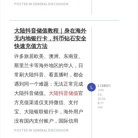
值後沒幾天帳號就被凍結、紅豆
配香港本地支付，解决了douyin
全等一系列问题，分享几个实际
valid US iTunes Card, you
值障礙到處找管道，透過
POSTED IN GENERAL DISCUSSION
3. 私充、小平台資安風險極高，容易
制、帳號權限不同、活動通知推
直接清空，錢跟帳號兩頭損失。
充值的全部难题。
丟帳、清空抖幣
使用感受：
cannot top up your US Apple
CARDMVP就能一站式完成回聲
播延遲等因素，幾乎收不到官方
很多個人私代會要求提供抖音帳
二、香港用户用ANTNUM做douyin充
二、適合台港使用者的穩定渠
ID balance. We receive
儲值，不錯過任何一款限時限定
定价稳定无隐形消费，无需蹲活
值完整步骤（口语化实操）
活動資訊，常常錯過免費加贈的
密、簡訊驗證碼，存在帳號盜取
道：ANTNUM 螞蟻數字
步骤1：打开ANTNUM站点，首
大陆抖音储值教程｜身在海外
numerous inquiries from US
道具，完整暢玩新版本全部莊園
动
紅豆，一整年都用原價儲值，花
風險；部分無資質小型網站透過
這間是經營多年的
海外充值
平
无内地银行卡，抖币钻石安全
页直接搜索「抖音充值/douyin
account holders living abroad
內容。
平台定价长期统一实惠，不存在
費自然遠高於台灣、中國本地使
快速充值方法
違規管道充值，後續被抖音系統
台，專門服務台灣、香港、海外
充值」，页面可以手动切换港币
every day, so this complete
隐藏手续费、汇率溢价，小额、
用者。長期經營克拉克拉帳號的
偵測，直接全數回收抖幣，嚴重
華人，支援克拉克拉紅豆、克拉
许多旅居欧美、澳洲、东南亚、
HKD结算，不用自己算汇率，价
guide will show you how to
大批量囤抖币都是同价结算，不
使用者，務必多留意平台活動時
時永久封鎖帳號，粉絲節囤積的
貴族、會員直充，優點整理給大
斯里兰卡等海外地区的华人，日
格一目了然，没有隐藏手续费。
recharge your US Apple ID
用刻意等候限时促销，任意时段
程，集中在活動期間儲值，可以
抖幣直接作廢。
家：
常刷大陆抖音、看直播时，都会
步骤2：根据需求选择抖币档
while outside the United
充值成本都稳定，适配海外时差
三、海外抖音儲值避坑核心守則
省下不少開銷。
完整支援台港本地付款
遇到同一个难题：无法正常完成
位，小额、大额套餐都有，不管
L128021
States.
L
党随时充值的需求。
堅決不向陌生人交付抖音
台灣：超商代碼繳費、
三、海外儲值管道怎麼挑？安全與划
JUN
大陆抖音储值。
大陆抖音储值
官
算雙面向比較
是偶尔刷点小礼物，还是长期看
26,
PayPal、Visa/Master 國際信
Official Rules for US iTunes
帳號密碼、登入驗證碼、
仅 ID 直充，无需登录账号，安
2026,
目前海外使用者可使用的克拉克
用卡、台幣直接結帳，不用手
方充值渠道仅支持微信、支付
8:17
直播大额充值都适配。
Cards
二維碼；
全性更高
動換匯
AM
拉儲值管道主要分為三種，三者
宝、大陆银联银行卡，海外用户
步骤3：填写自己的抖音ID（只
香港：PayMe、AlipayHK、國
A US iTunes Card can only be
優先選擇僅需ID直衝、無
下单只需要填写抖音数字 ID，
的定價、安全性、穩定性落差極
際信用卡、港幣自動換算，無
没有国内支付账户，国际信用
需要复制账号数字ID，不用提供
redeemed on an Apple ID
需登錄帳號的正規平台；
不用提供账号密码、短信验证
隱藏匯差加價
大，也是決定長期儲值是否省錢
卡、本地电子钱包直接支付会被
POSTED IN GENERAL DISCUSSION
账号密码，这点很安心，完全不
ID 直充模式，不用交出帳密
registered to the United States.
码，从根源规避盗号风险，合规
充值前核實最終付款金