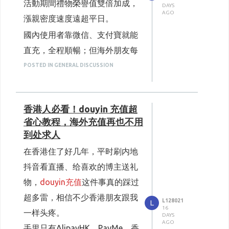
活動期間禮物榮譽值雙倍加成，
的匯率也為固定定價，不會跟隨
DAYS
享，无推广。
管角色，具備人獸雙形態戰鬥
AGO
漲親密度速度遠超平日。
機制，僅能透過第四十四賽季
市場匯率起伏調整。很多人想到
一、海外用户自行
抖音充值
常见
精華3抽取獲得
國內使用者靠微信、支付寶就能
要儲值就直接下單，剛好碰到匯
第四十四賽季・精華3獎池開
三大难题
直充，全程順暢；但海外朋友每
啟：稀世金皮「心獸－芬尼
率高點消費，同樣的美金、港
支付渠道不匹配，跨境风控极易
亞」（角色+金皮成套）、珍
次大型活動充值總是踩滿各種
POSTED IN GENERAL DISCUSSION
幣、馬幣、台幣，可以兌換到的
奇紫皮「調香師－辛南」「作
拦截
坑，付款失敗、溢價嚴重、帳號
曲家－烏伊尼」
紅豆直接縮水，長期累計是一筆
抖音官方充值通道仅支持国内支
七夕情人節主題活動登場，3
被风控等問題層出不窮。
不小的負擔。
款全新七夕稀世金皮上架商
付工具，海外常用的本地信用
香港人必看！douyin 充值超
二、儲值小技巧，越長期儲值越省錢
城：守夜人－無聲缺隙、騎士
長年定居海外，歷經數屆抖音大
1. 跳過APP直儲，杜絕額外扣款
卡、PayPal 无法直接完成支
省心教程，海外充值再也不用
－無言放逐、蜘蛛－無名追
型活動儲值踩坑，這篇完整整理
海外使用者盡量不要直接使用
光，支援回聲直購、紫薯碎片
到处求人
付。尝试绑定境外银行卡还会触
兌換兩種取得方式
海外充值
常見難題、避坑守則，
APP內購或是官網直儲。除了高
发平台跨境风控，大概率扣款后
5. 第五人格 × 上海美術電影製片廠
在香港住了好几年，平时刷内地
《九色鹿》聯動（8月20日開放）
再加本人長期自用、親測划算的
昂手續費與灌水匯率之外，綁定
抖币迟迟不到账，跨国申诉流程
抖音看直播、给喜欢的博主送礼
祭司稀世時裝－九色鹿+專屬紫
儲值渠道，純粹玩家心得分享，
PayPal、Visa、Mastercard直
繁琐，加上时差问题，联系客服
物，
douyin充值
这件事真的踩过
掛「仙山神鹿」於商城上架，聯
無業配硬廣，給近期要大量囤抖
接在帳戶儲值，很容易觸發平台
处理往往要等待很久，资金周转
超多雷，相信不少香港朋友跟我
動禮包首周享限定折扣優惠。
L128021
L
幣的同好參考。
風險管控，常發生錢已經扣款成
16
很麻烦。
一样头疼。
6. 中元節主題活動（8月27日更新）
DAYS
一、2026抖音粉絲節玩法簡單梳理
功、紅豆卻沒有入帳，或是交易
宿傘之魂「鬼怪志異」限定稀
AGO
市面多数代充渠道暗藏额外收费
手里只有AlipayHK、PayMe、香
本屆粉絲節分成海選、半決賽、