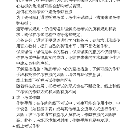
心理负担：托福作弊行为会给考生带来巨大的心理压力，担
心被抓的焦虑感可能会影响考试表现。
如何在托福考试中避免作弊被抓
为了确保顺利通过托福考试，考生应采取以下措施来避免作
弊被抓：
遵守考试规则：仔细阅读并理解托福考试的所有规则和要
求，确保在考试过程中遵守这些规定。
准备充分：通过正规渠道进行学习和备考，参加培训班或使
用官方教材，提升自己的英语水平，而不是依赖作弊。
保持诚信：诚信是学术的基石，保持诚实的态度不仅能帮助
你在考试中获得真实的成绩，还能在未来的学术和职业生涯
中建立良好的声誉。
了解监控措施：熟悉考试中心的监控措施，了解可能的作弊
手段和托福代考被抓的风险，增强自我保护意识。
线上和线下托福考试作弊的区别
随着科技的发展，托福考试的形式也在不断变化。线上和线
下考试的作弊方式和风险有所不同
线下考试作弊
作弊手段：在传统的线下考试中，考生可能会使用小抄、电
子设备（如智能手表）或与其他考生交流等方式进行作弊。
风险：线下考试通常有监考人员在场，作弊被抓的风险较
高。此外，考场环境相对封闭，作弊手段容易被发现。
线上考试作弊