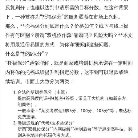
反复刷分，也难以达到申请所需的目标分数。在这种背景
下，一种被称为“托福保分”的服务逐渐在市场上兴起。
那么，**托福保分到底是什么？价格如何？线下与线上操
作有何区别？所谓“双机位作弊”靠谱吗？风险大吗？**本文
将用最通俗易懂的方式，为你详细拆解这些问题。
什么是“托福保分”？
“托福保分”通俗理解，就是商家或培训机构承诺在一定时间
内将你的托福成绩提升到指定分数，达不到可以退款或继
续培训。市面上大致分为两类：
合法的培训类保分（主流）
提供高强度的课程+模考+答疑，常见于大机构（如新东方、
朗阁等）。
一般承诺：“某次考试达到95分、100分、105分”等，未达标
免费重读。
涉嫌违规的“代考/技术类保分”
所谓“双机位保分”“内网破解”“控制后台”等听起来高科技、实
则灰色地带的托福代考方式。