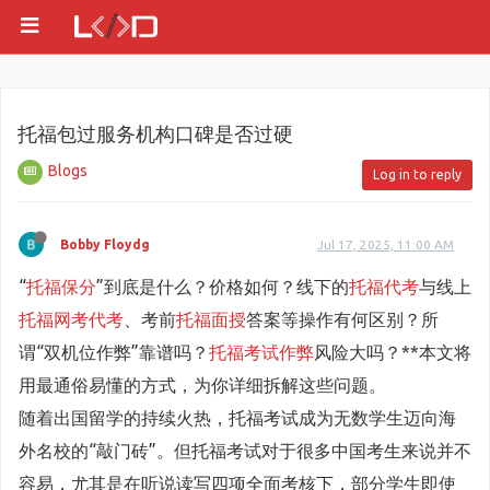
托福包过服务机构口碑是否过硬
Blogs
Log in to reply
Bobby Floydg
Jul 17, 2025, 11:00 AM
“
托福保分
”到底是什么？价格如何？线下的
托福代考
与线上
托福网考代考
、考前
托福面授
答案等操作有何区别？所
谓“双机位作弊”靠谱吗？
托福考试作弊
风险大吗？**本文将
用最通俗易懂的方式，为你详细拆解这些问题。
随着出国留学的持续火热，托福考试成为无数学生迈向海
外名校的“敲门砖”。但托福考试对于很多中国考生来说并不
容易，尤其是在听说读写四项全面考核下，部分学生即使