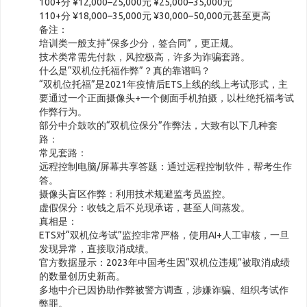
100+分 ¥12,000–25,000元 ¥25,000–35,000元
110+分 ¥18,000–35,000元 ¥30,000–50,000元甚至更高
备注：
培训类一般支持“保多少分，签合同”，更正规。
技术类常需先付款，风控极高，许多为诈骗套路。
什么是“双机位托福作弊”？真的靠谱吗？
“双机位托福”是2021年疫情后ETS上线的线上考试形式，主
要通过一个正面摄像头+一个侧面手机拍摄，以杜绝托福考试
作弊行为。
部分中介鼓吹的“双机位保分”作弊法，大致有以下几种套
路：
常见套路：
远程控制电脑/屏幕共享答题：通过远程控制软件，帮考生作
答。
摄像头盲区作弊：利用技术规避监考员监控。
虚假保分：收钱之后不兑现承诺，甚至人间蒸发。
真相是：
ETS对“双机位考试”监控非常严格，使用AI+人工审核，一旦
发现异常，直接取消成绩。
官方数据显示：2023年中国考生因“双机位违规”被取消成绩
的数量创历史新高。
多地中介已因协助作弊被警方调查，涉嫌诈骗、组织考试作
弊罪。