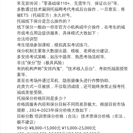
常见宣传词：“零基础保110+、无需学习、保证出分”等。
多数通过技术漏洞托福网考代考或后台操作，一旦查实，将
被ETS（托福官方）永久封号。
托福线下保分是怎么操作的？
线下保分一般由一些非官方小机构或中介操作，在考生的城
市或考点周边提供服务。具体模式大致如下：
合法培训型
考生现场参加课程，模拟真实考试练习。
保分机制主要靠大数据出题、模板、老师改分建议。
多安排考试策略，如压中题库、熟悉考场流程等。
非法“保分”型（极具风险）
有的机构声称“安排内鬼”、“技术植入后台”、考前托福面授答
案等。
甚至在考场外通过耳机、隐形摄像头进行作弊协助。
此类方式一旦被抓，不仅取消成绩，还可能终身禁止报考托
福或美签受限。
托福保分价格区间是多少？
价格因服务内容和保分目标不同而差异极大。根据目前市场
观察，2024–2025年保分价格大致如下：
目标分数 培训类保分价格（合法） 技术类保分价格（非法，
极不建议）
90+分 ¥8,000–15,000元 ¥15,000–25,000元