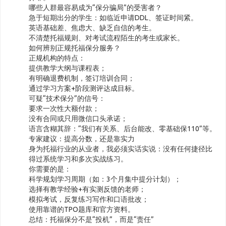
哪些人群最容易成为“保分骗局”的受害者？
急于短期出分的学生：如临近申请DDL、签证时间紧。
英语基础差、焦虑大、缺乏自信的考生。
不清楚托福规则、对考试流程陌生的考生或家长。
如何辨别正规托福保分服务？
正规机构的特点：
提供教学大纲与课程表；
有明确退费机制，签订培训合同；
通过学习方案+阶段测评达成目标。
可疑“技术保分”的信号：
要求一次性大额付款；
没有合同或只用微信口头承诺；
语言含糊其辞：“我们有关系、后台能改、零基础保110”等。
专家建议：提高分数，还是靠实力
身为托福行业的从业者，我必须实话实说：没有任何捷径比
得过系统学习和多次实战练习。
你需要的是：
科学规划学习周期（如：3个月集中提分计划）；
选择有教学经验+有实测反馈的老师；
模拟考试，反复练习写作和口语批改；
使用靠谱的TPO题库和官方资料。
总结：托福保分不是“投机”，而是“责任”