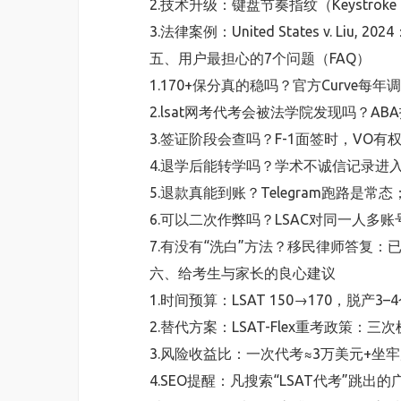
2.技术升级：键盘节奏指纹（Keystro
3.法律案例：United States v. Li
五、用户最担心的7个问题（FAQ）
1.170+保分真的稳吗？官方Curve每年调整，1
2.lsat网考代考会被法学院发现吗？A
3.签证阶段会查吗？F-1面签时，VO有
4.退学后能转学吗？学术不诚信记录进入Natio
5.退款真能到账？Telegram跑路是常
6.可以二次作弊吗？LSAC对同一人多账
7.有没有“洗白”方法？移民律师答复
六、给考生与家长的良心建议
1.时间预算：LSAT 150→170，脱产
2.替代方案：LSAT-Flex重考政策：三
3.风险收益比：一次代考≈3万美元+坐
4.SEO提醒：凡搜索“LSAT代考”跳出