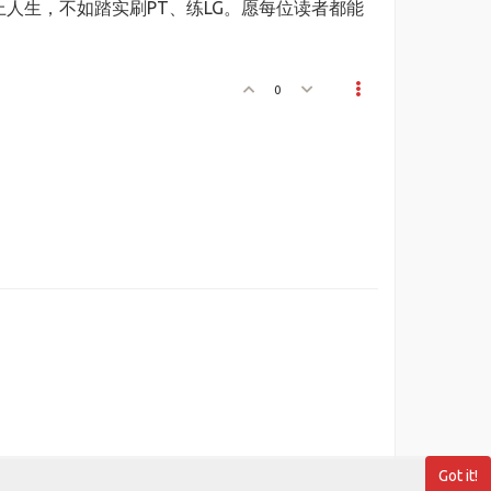
人生，不如踏实刷PT、练LG。愿每位读者都能
0
Got it!