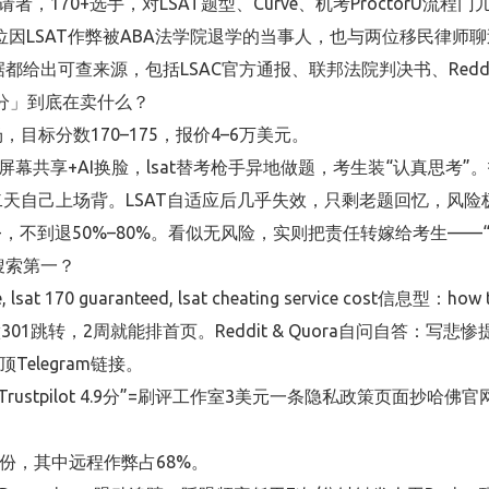
申请者，170+选手，对LSAT题型、Curve、机考ProctorU流程门
：我采访过5位因LSAT作弊被ABA法学院退学的当事人，也与两位移民律
文所有数据都给出可查来源，包括LSAC官方通报、联邦法院判决书、Redd
保分」到底在卖什么？
目标分数170–175，报价4–6万美元。
+屏幕共享+AI换脸，lsat替考枪手异地做题，考生装“认真思考”。报
二天自己上场背。LSAT自适应后几乎失效，只剩老题回忆，风险
70+，不到退50%–80%。看似无风险，实则把责任转嫁给考生—
搜索第一？
at 170 guaranteed, lsat cheating service cost信息型：how to c
01跳转，2周就能排首页。Reddit & Quora自问自答：写悲
置顶Telegram链接。
Trustpilot 4.9分”=刷评工作室3美元一条隐私政策页面抄哈佛
93份，其中远程作弊占68%。