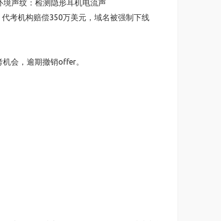
iew环境声纹：检测隐形耳机电流声
Prep LLC：代考机构赔偿350万美元，域名被强制下线
机会，逾期撤销offer。