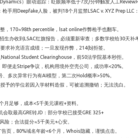
ke Dynamics）眼动追踪：眨眼频率低于7次/分钟触发人工Rev
u, 2024：枪手用Deepfake人脸，被判18个月监禁LSAC v. XYZ 
70≈98th percentile，lsat online作弊枪手也翻车。
BA招生办收到LSAC红旗报告，必须重新审查；多数学校给30天补考
权要求补充语言成绩；一旦发现作弊，214(b)拒签。
nal Student Clearinghouse，前50法学院基本秒拒。
态；即便走Stripe争议，机构用境外空壳公司，成功率<20%。
号、多次异常行为有AI模型，第二次Hold概率>50%。
：已授予的学位若因入学材料造假，可被追溯撤销；无法洗白。
3–4个月足够，成本<5千美元课程+资料。
次机会取最高GRE转JD：部分学校已接受GRE 325+
牢风险；合法提分≈5千美元+心安。
的广告页，80%域名年龄<6个月，Whois隐藏，谨慎点击。