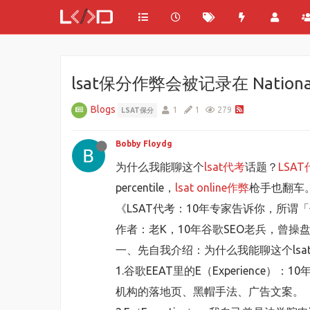
lsat保分作弊会被记录在 National S
Blogs
1
1
279
LSAT保分
Bobby Floydg
为什么我能聊这个
lsat代考
话题？
LSA
percentile，
lsat online作弊
枪手也翻车
《LSAT代考：10年专家告诉你，所谓
作者：老K，10年谷歌SEO老兵，曾操
一、先自我介绍：为什么我能聊这个lsa
1.谷歌EEAT里的E（Experience）：1
机构的落地页、黑帽手法、广告文案。