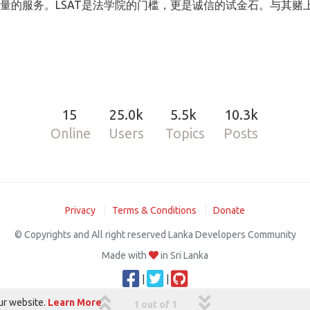
量的服务。LSAT是法学院的门槛，更是诚信的试金石。与其赌上
15
25.0k
5.5k
10.3k
Online
Users
Topics
Posts
Privacy
Terms & Conditions
Donate
© Copyrights and All right reserved Lanka Developers Community
Made with
in Sri Lanka
|
|
ur website.
Learn More
1 out of 1