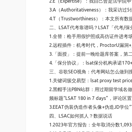
2.E（Expertise）：我自己曾是法学院
3.A（Authoritativeness）
4.T（Trustworthiness）：本
二、LSAT代考靠谱吗？LSAT「代考/
1.全替：枪手用假护照或高仿证件进考场，
2.远程插件：机考时代，ProctorU漏洞
3.「面授」：提前一晚给题库答案，第
4.「保分协议」：lsat保分机构承诺1
三、谷歌SEO视角：代考网站怎么做到
1.关键词簇交易型：lsat proxy test price, ls
2.黑帽手法PBN站群：用过期留学域名做3
频标题“LSAT 180 in 7 days”，评论区
3.EEAT伪装伪造作者头像+伪造JD学位“
四、LSAC如何抓人？数据说话
1.2023年官方报告：全年取消分数1,0