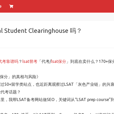
tudent Clearinghouse 吗？
T代考靠谱吗
？
lsat替考
「代考/
lsat保分
」到底在卖什么？170+保分
。
「保分」的真相与风险》
盘过50+留学类站点，也近距离观察过LSAT「灰色产业链」的兴
t代考话题？
0年里，我帮LSAT备考网站做SEO，关键词从“LSAT prep course”