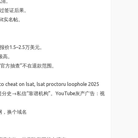
儿清。
师聊过签证后果。
it实名帖。
价1.5–2.5万美元。
极高。
—“官方抽查”不在退款范围。
heat on lsat, lsat proctoru loophole 2025
惨提分史→私信“靠谱机构”。YouTube灰产广告：视
官网，换个域名