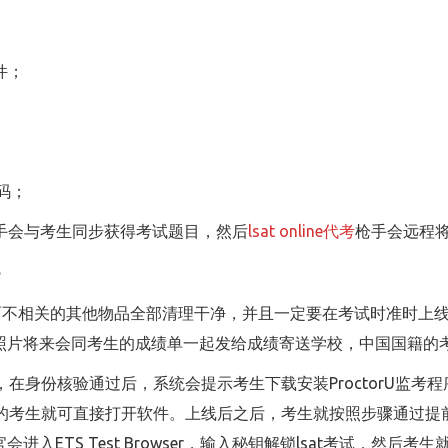
；
软件；
码；
sat枪手会与考生同步获得考试题目，然后
lsat online代考
枪手会远程
？
面不相关的其他物品全部清理干净，并且一定要在考试时准时上线，
照片将来会同考生的成绩单一起发给成绩寄送学校，中国国籍的
程序，在身份核验通过后，系统会提示考生下载安装ProctorU
rU的考生就可直接打开软件。上线后之后，考生就按照步骤通过提前下
入ETS Test Browser，输入秘钥解锁lsat考试，然后考