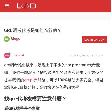
GRE網考代考是如何進行的？
Blogs
Log in to reply
na ni 0
Nov 13, 2025, 11:19 AM
gre網考推出以來，湧現出了不少的gre proctoru代考機
構。我們平颱深入了解衆多考生的疑慮和需求，全方位的
提昇我們的
gre作弊
服務，可以100%幫助大家安全、輕鬆
拿到GRE目標分數，高效快速進入夢想大學！
找gre代考機構要注意什麼？
看GRE槍手是否專業