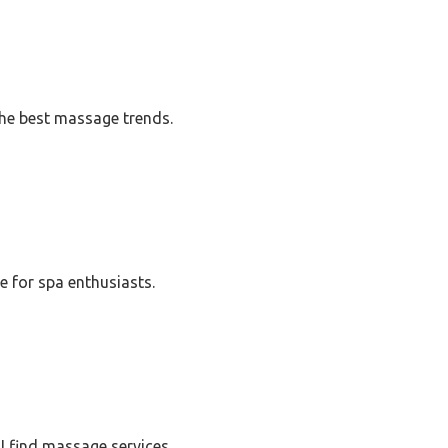
he best massage trends.
e for spa enthusiasts.
I find massage services.