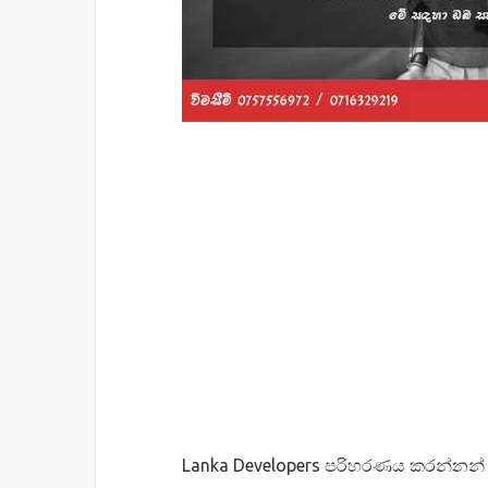
Lanka Developers පරිහරණය කරන්නන් 1