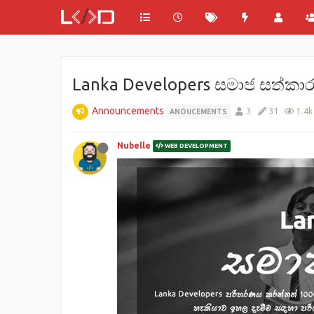
Lanka Developers සමාජ සත්කා
Announcements
3
31
1.4k
ANOUCEMENTS
Nubelle
WEB DEVELOPMENT