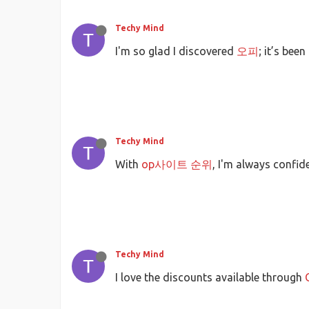
Techy Mind
I'm so glad I discovered
오피
; it’s bee
Techy Mind
With
op사이트 순위
, I'm always confid
Techy Mind
I love the discounts available through