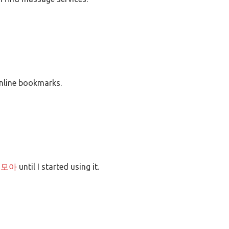
online bookmarks.
소모아
until I started using it.