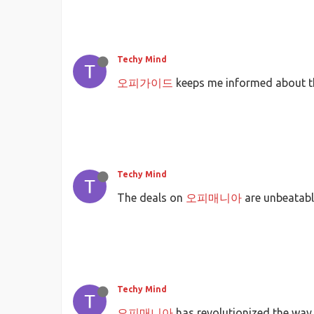
Techy Mind
오피가이드
keeps me informed about t
Techy Mind
The deals on
오피매니아
are unbeatabl
Techy Mind
오피매니아
has revolutionized the way 