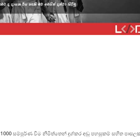
000 සම්පුර්ණ වීම නිමිත්තෙන් දුශ්කර අඩු පහසුකම් සහිත පාස