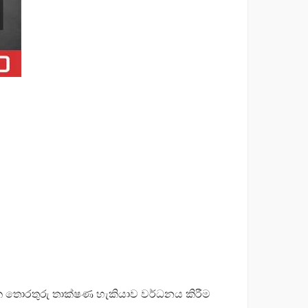
ලක තොරතුරු තාක්ෂණ හැකියාව වර්ධනය කිරීම