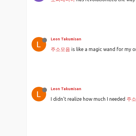
Leon Takumisan
주소모음
is like a magic wand for my 
Leon Takumisan
I didn't realize how much I needed
주