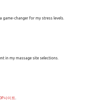
n a game-changer for my stress levels.
ent in my massage site selections.
OP사이트
.