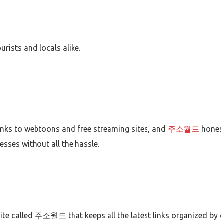
urists and locals alike.
inks to webtoons and free streaming sites, and
주소월드
hones
esses without all the hassle.
ite called 주소월드 that keeps all the latest links organized b