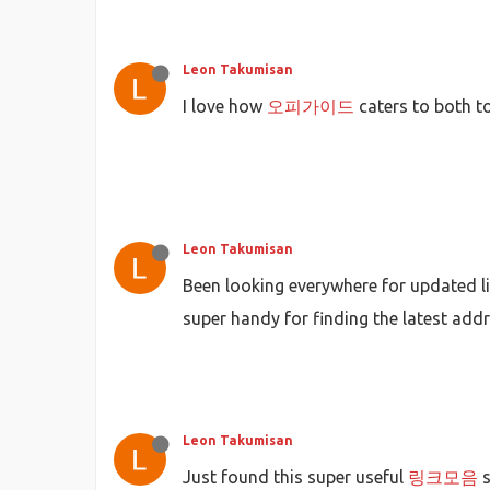
Leon Takumisan
I love how
오피가이드
caters to both to
Leon Takumisan
Been looking everywhere for updated l
super handy for finding the latest addr
Leon Takumisan
Just found this super useful
링크모음
s