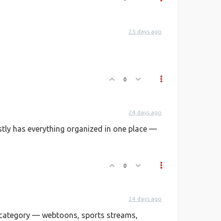
25 days ago
0
24 days ago
tly has everything organized in one place —
0
24 days ago
y category — webtoons, sports streams,