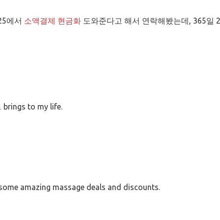
25에서
소액결제 현금화
도와준다고 해서 연락해봤는데, 365일 
드
brings to my life.
d some amazing massage deals and discounts.