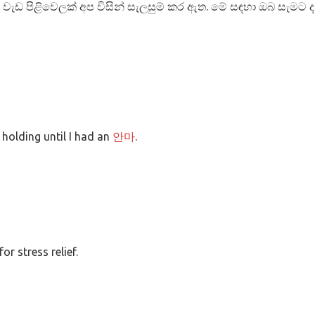
ැඩ පිළිවෙලක් අප විසින් සැලසුම් කර ඇත. මේ සඳහා ඔබ සැමට ද හ
 holding until I had an
안마
.
r stress relief.