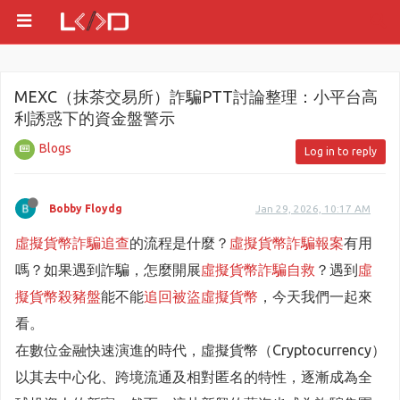
MEXC（抹茶交易所）詐騙PTT討論整理：小平台高
利誘惑下的資金盤警示
Blogs
Log in to reply
Bobby Floydg
Jan 29, 2026, 10:17 AM
虛擬貨幣詐騙追查
的流程是什麼？
虛擬貨幣詐騙報案
有用
嗎？如果遇到詐騙，怎麼開展
虛擬貨幣詐騙自救
？遇到
虛
擬貨幣殺豬盤
能不能
追回被盜虛擬貨幣
，今天我們一起來
看。
在數位金融快速演進的時代，虛擬貨幣（Cryptocurrency）
以其去中心化、跨境流通及相對匿名的特性，逐漸成為全