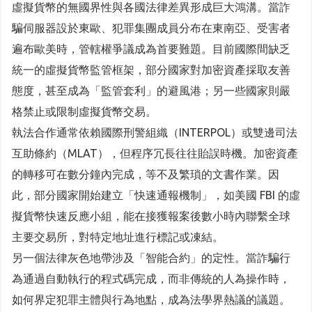
虛擬貨幣的無國界性與各國法律差異形成巨大鴻溝。當詐
騙伺服器設於東歐、犯罪集團成員分布在東南亞、受害者
遍布歐美時，管轄權爭議成為首要難題。目前國際間缺乏
統一的虛擬貨幣監管框架，部分國家對加密資產採取友善
態度，甚至成為「監管套利」的避風港；另一些國家則嚴
格禁止或限制虛擬貨幣交易。
執法合作通常依賴國際刑警組織（INTERPOL）或雙邊司法
互助條約（MLAT），但程序冗長往往貽誤時機。加密資產
的轉移可在數分鐘內完成，等不及繁瑣的文書作業。因
此，部分國家開始建立「快速通報機制」，如美國 FBI 的虛
擬貨幣快速反應小組，能在接獲報案後數小時內聯繫全球
主要交易所，對特定地址進行標記或凍結。
另一個法律灰色地帶涉及「智能合約」的定性。當詐騙行
為通過自動執行的程式碼完成，而非傳統的人為操作時，
如何界定犯罪主體與行為地點，成為法學界熱議的議題。