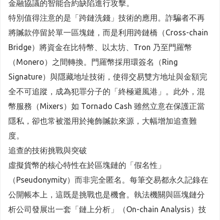
金融協議的智能合約缺陷進行攻擊。
特別值得注意的是「跨鏈洗錢」技術的應用。詐騙者不再
將贓款停留於單一區塊鏈，而是利用跨鏈橋（Cross-chain
Bridge）將資金在比特幣、以太坊、Tron 乃至門羅幣
（Monero）之間轉換。門羅幣採用環簽名（Ring
Signature）與隱藏地址技術，使得交易雙方地址與金額完
全不可追蹤，成為犯罪分子的「終極避風港」。此外，混
幣服務（Mixers）如 Tornado Cash 雖然立意在保護正當
隱私，卻也常被濫用於掩飾贓款來源，大幅增加追查難
度。
追查的技術挑戰與突破
虛擬貨幣的核心特性在於區塊鏈的「假名性」
（Pseudonymity）而非完全匿名。每筆交易都永久記錄在
公開帳本上，這既是挑戰也是機會。執法機關與區塊鏈分
析公司發展出一套「鏈上分析」（On-chain Analysis）技