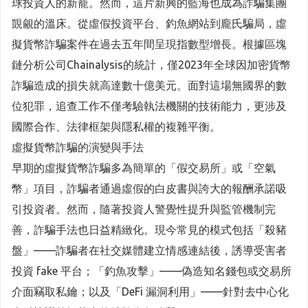
球投資人的新寵。然而，這片新興的藍海也成為詐騙集團
覬覦的溫床。從虛假投資平台、釣魚網站到龐氏騙局，虛
擬貨幣詐騙案件在過去五年間呈現指數型增長。根據區塊
鏈分析公司Chainalysis的統計，僅2023年全球因加密貨幣
詐騙造成的損失就高達數十億美元。面對這場無國界的數
位犯罪，追查工作不僅考驗執法機關的技術能力，更涉及
國際合作、法律框架與隱私權的複雜平衡。
虛擬貨幣詐騙的演變與手法
早期的虛擬貨幣詐騙多為簡單的「假交易所」或「空氣
幣」項目，詐騙者通過虛假的白皮書與誇大的報酬承諾吸
引投資者。然而，隨著投資人警覺性提升與監管機制完
善，詐騙手法也日益精緻化。現今常見的模式包括「殺豬
盤」——詐騙者在社交媒體建立情感連結後，誘導受害者
投資 fake 平台；「釣魚攻擊」——偽造知名錢包或交易所
介面竊取私鑰；以及「DeFi 漏洞利用」——針對去中心化