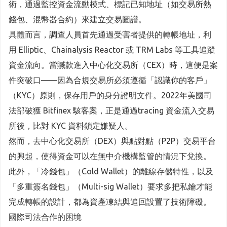
術，通過監控資金流動模式、標記已知地址（如交易所熱
錢包、混幣器合約）來建立交易圖譜。
具體而言，調查人員首先通過受害者提供的轉帳地址，利
用 Elliptic、Chainalysis Reactor 或 TRM Labs 等工具追蹤
資金流向。當贓款進入中心化交易所（CEX）時，這便是案
件突破口——因為合規交易所必須遵循「認識你的客戶」
（KYC）原則，保存用戶的身分證明文件。2022年美國司
法部破獲 Bitfinex 駭客案，正是通過tracing 資金流入交易
所後，比對 KYC 資料鎖定嫌疑人。
然而，去中心化交易所（DEX）與點對點（P2P）交易平台
的興起，使得資金可以在無中介機構監管的情況下兌換。
此外，「冷錢包」（Cold Wallet）的離線存儲特性，以及
「多重簽名錢包」（Multi-sig Wallet）要求多把私鑰才能
完成轉帳的設計，都為資產凍結與追回設置了技術障礙。
國際司法合作的困境