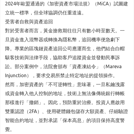
2024年歐盟通過的《加密資產市場法規》（MiCA）試圖建
立統一標準，但全球協調仍任重道遠。
受害者自救與資產追回
對於受害者而言，黃金搶救期往往只有數小時至數天。一
旦資金進入混幣器或轉換為隱私幣，追回機率便急劇下
降。專業的區塊鏈資產追回公司應運而生，他們結合白帽
駭客技術與法律手段，協助客戶追蹤資金並發動民事訴
訟。部分案例中，法院會頒布「資產凍結令」（Mareva
Injunction），要求交易所禁止特定地址的提領操作。
然而，加密資產的「不可逆轉性」意味著，一旦私鑰洩露
或資金轉入他人控制的地址，技術上無法像傳統銀行轉帳
那樣進行「撤銷」。因此，預防重於治療。投資人應啟用
雙重認證（2FA）、使用硬體錢包儲存大額資產、仔細驗證
智能合約地址，並對承諾「保本高息」的項目保持高度警
覺。