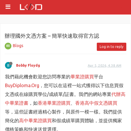
辦理國外文憑方案 – 簡單快速取得官方認
Blogs
Log in to reply
Bobby Floydg
Apr 5, 2026, 4:38 AM
我們藉此機會歡迎您訪問專業的
畢業證購買
平台
BuyDiploma.Org
，您可以在這裡一站式獲得以下信息買假
文憑或在線購買學位/成績單/証書。我們的網站專業
代辦高
中畢業證書
，如
香港畢業證購買
、
香港高中假文憑購買
等，這些証書經過精心製作，與原件一模一樣。我們提供
簡化的
高中畢業證購買
和假成績單購買體驗，並提供獨家
價格策略和快速送貨選擇。