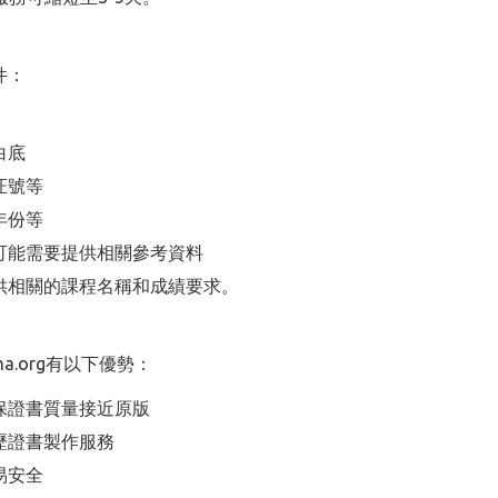
件：
白底
证號等
年份等
可能需要提供相關參考資料
供相關的課程名稱和成績要求。
a.org有以下優勢：
保證書質量接近原版
歷證書製作服務
易安全