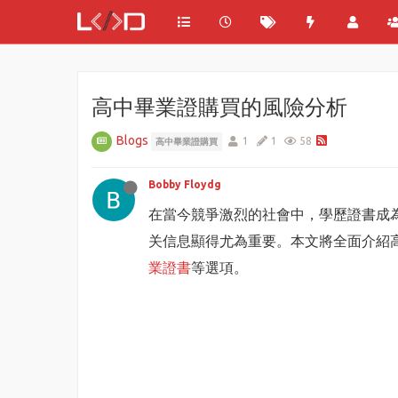
高中畢業證購買的風險分析
Blogs
1
1
58
高中畢業證購買
Bobby Floydg
在當今競爭激烈的社會中，學歷證書成
关信息顯得尤為重要。本文將全面介紹
業證書
等選項。