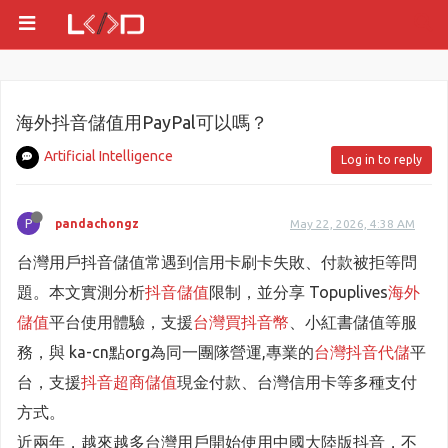
海外抖音儲值用PayPal可以嗎？
Artificial Intelligence
Log in to reply
P
pandachongz
May 22, 2026, 4:38 AM
台灣用戶抖音儲值常遇到信用卡刷卡失敗、付款被拒等問
題。本文實測分析
抖音儲值
限制，並分享 Topuplives
海外
儲值
平台使用體驗，支援
台灣買抖音幣
、小紅書儲值等服
務，與 ka-cn點org為同一團隊營運,專業的
台灣抖音代儲
平
台，支援
抖音超商儲值
現金付款、台灣信用卡等多種支付
方式。
近兩年，越來越多台灣用戶開始使用中國大陸版抖音，不