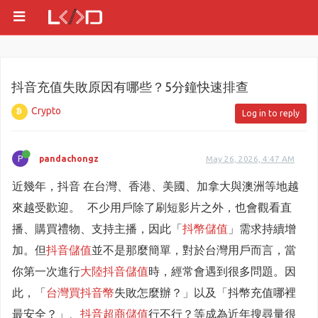
抖音充值失敗原因有哪些？5分鐘快速排查
Crypto
Log in to reply
P
pandachongz
May 26, 2026, 4:47 AM
近幾年，抖音 在台灣、香港、美國、加拿大與澳洲等地越
來越受歡迎。 不少用戶除了刷短影片之外，也會觀看直
播、購買禮物、支持主播，因此「
抖幣儲值
」需求持續增
加。但
抖音儲值
並不是那麼簡單，對於台灣用戶而言，當
你第一次進行
大陸抖音儲值
時，經常會遇到很多問題。因
此，「
台灣買抖音幣
失敗怎麼辦？」以及「抖幣充值哪裡
最安全？」、
抖音超商儲值
行不行？等成為近年搜尋量很