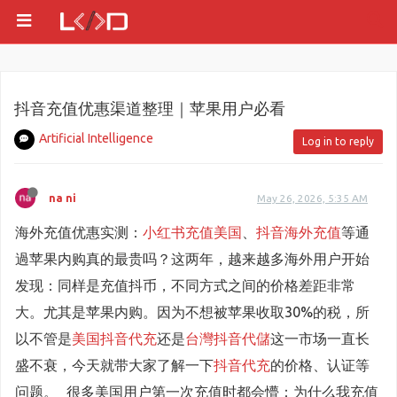
抖音充值优惠渠道整理｜苹果用户必看
Artificial Intelligence
Log in to reply
na ni
May 26, 2026, 5:35 AM
海外充值优惠实测：
小红书充值美国
、
抖音海外充值
等通
過苹果内购真的最贵吗？这两年，越来越多海外用户开始
发现：同样是充值抖币，不同方式之间的价格差距非常
大。尤其是苹果内购。因为不想被苹果收取30%的税，所
以不管是
美国抖音代充
还是
台灣抖音代儲
这一市场一直长
盛不衰，今天就带大家了解一下
抖音代充
的价格、认证等
问题。 很多美国用户第一次充值时都会懵：为什么我充值