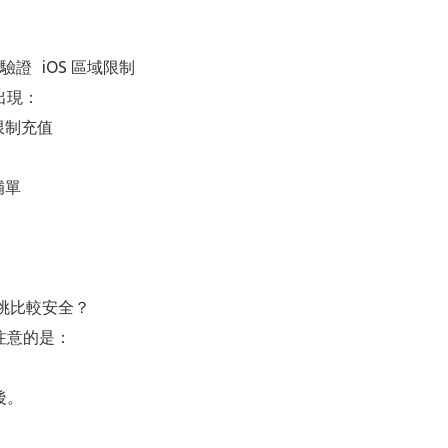
驗證 iOS 區域限制
出現：
限制充值
補單
怎麼挑比較安全？
注意的是：
後。