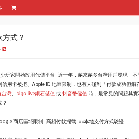
付款方式？
5
式？不少玩家開始改用代儲平台 近一年，越來越多台灣用戶發現，
用卡被拒、Apple ID 地區限制，也有人碰到「付款成功但
儲值台灣
、
bigo live鑽石儲值
或
抖音幣儲值
時，最常見的問題其實
敗？
：
/ Google 商店區域限制 高頻付款攔截 非本地支付方式驗證