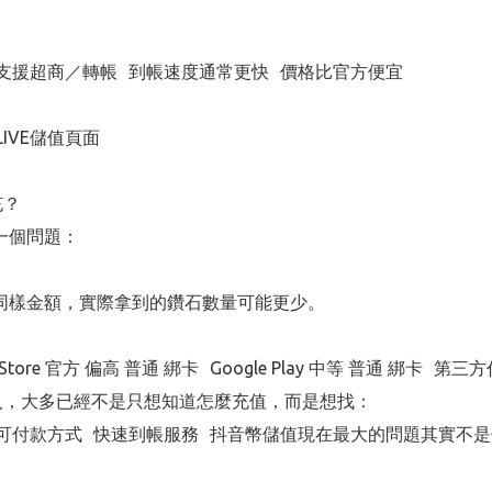
支援超商／轉帳 到帳速度通常更快 價格比官方便宜
 LIVE儲值頁面
充？
同一個問題：
因此同樣金額，實際拿到的鑽石數量可能更少。
tore 官方 偏高 普通 綁卡 Google Play 中等 普通 綁卡
值」的人，大多已經不是只想知道怎麼充值，而是想找：
可付款方式 快速到帳服務 抖音幣儲值現在最大的問題其實不是