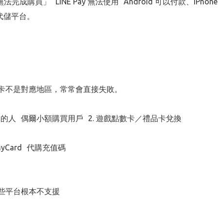
示「無法完成購買」 LINE Pay 無法使用 Android 可以付款、iPh
代儲平台。
。
、付款卡不是對應地區，常常會直接失敗。
的人 偶爾小額購買用戶 2. 遊戲點數卡／禮品卡兌換
rd MyCard 代購充值碼
些平台根本不支援