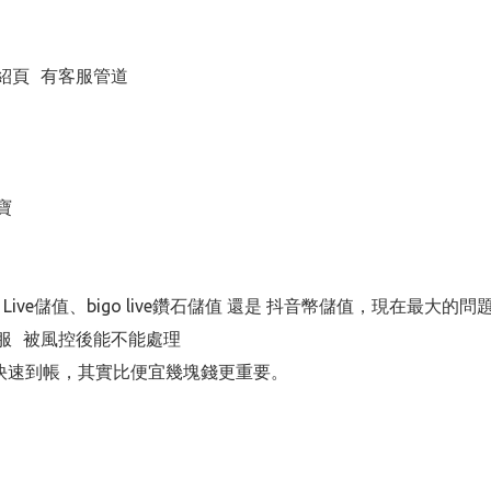
紹頁 有客服管道
寶
eoo Live儲值、bigo live鑽石儲值 還是 抖音幣儲值，現
服 被風控後能不能處理
快速到帳，其實比便宜幾塊錢更重要。