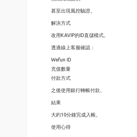
甚至出現風控驗證。
解決方式
改用KAVIP的ID直儲模式。
透過線上客服確認：
Wefun ID
充值數量
付款方式
之後使用銀行轉帳付款。
結果
大約10分鐘完成入帳。
使用心得