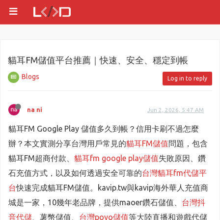
貓耳FM儲值平台推薦｜快速、安全、穩定到帳
Blogs
Log in to reply
na ni
Jun 2, 2026, 5:47 AM
貓耳FM Google Play 儲值多久到帳？信用卡刷不過怎麼
辦？本文實測分享台灣用戶常見的
貓耳FM儲值
問題，包含
貓耳FM超商付款、
貓耳fm google play儲值
失敗原因、鑽
石充值方式，以及如何透過安全可靠的
台灣貓耳fm代儲平
台
快速完成貓耳FM儲值。kavip.tw與kavip海外華人充值商
城是一家，10幾年老品牌，提供maoer鑽石儲值、
台灣抖
音代儲
、薯幣儲值、
台灣poyo儲值
等大陸直播和遊戲代儲