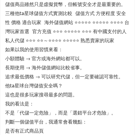
儲值商品雖然只是虛擬貨幣，但帳號安全才是最重要的。
三種他ta星球儲值方式實測比較 儲值方式 方便程度 安全
性 價格 適合玩家 海外儲值網站 ⭐⭐⭐⭐⭐ ⭐⭐⭐⭐⭐ ⭐⭐⭐⭐ 台
灣玩家首選 官方充值 ⭐⭐⭐ ⭐⭐⭐⭐⭐ ⭐⭐⭐ 有中國支付的人
私人代儲 ⭐⭐⭐ ⭐⭐～⭐⭐⭐⭐ ⭐⭐⭐⭐⭐ 熟悉賣家的玩家
如果以我的使用習慣來看：
小額體驗 → 官方或海外網站都可以。
長期使用 → 海外儲值網站比較省事。
追求最低價格 → 可以研究代儲，但一定要確認可靠性。
他ta星球台灣儲值安全嗎？
這也是很多玩家搜尋最多的問題。
我的看法是：
不是「代儲一定危險」，而是「選錯平台才危險」。
判斷一個儲值平台，我通常會看幾點：
是否有正式商品頁