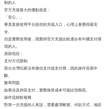
制的人
官方充值最大的優點就是：
「安心。」
畢竟直接使用平台提供的充值入口，心理上會覺得最安
全。
但是實際使用後，我覺得官方充值比較適合有中國支付環
境的人。
原因包括：
支付方式限制
部分台灣玩家沒有微信支付或支付寶，因此操作容易中
斷。
匯率問題
如果涉及跨區支付，實際換算成本可能比預期高。
操作流程較複雜
對第一次充值的人來說，需要處理帳號、付款方式、地區