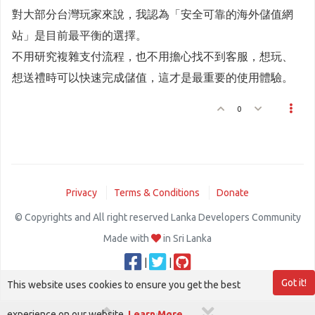
對大部分台灣玩家來說，我認為「安全可靠的海外儲值網
站」是目前最平衡的選擇。
不用研究複雜支付流程，也不用擔心找不到客服，想玩、
想送禮時可以快速完成儲值，這才是最重要的使用體驗。
0
Privacy
Terms & Conditions
Donate
© Copyrights and All right reserved Lanka Developers Community
Made with
in Sri Lanka
|
|
Got it!
This website uses cookies to ensure you get the best
experience on our website.
Learn More