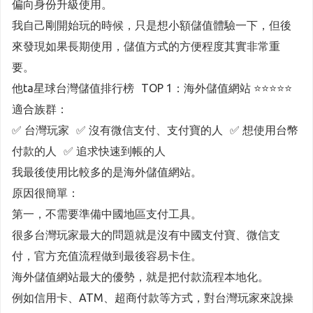
偏向身份升級使用。
我自己剛開始玩的時候，只是想小額儲值體驗一下，但後
來發現如果長期使用，儲值方式的方便程度其實非常重
要。
他ta星球台灣儲值排行榜 TOP 1：海外儲值網站 ⭐⭐⭐⭐⭐
適合族群：
✅ 台灣玩家 ✅ 沒有微信支付、支付寶的人 ✅ 想使用台幣
付款的人 ✅ 追求快速到帳的人
我最後使用比較多的是海外儲值網站。
原因很簡單：
第一，不需要準備中國地區支付工具。
很多台灣玩家最大的問題就是沒有中國支付寶、微信支
付，官方充值流程做到最後容易卡住。
海外儲值網站最大的優勢，就是把付款流程本地化。
例如信用卡、ATM、超商付款等方式，對台灣玩家來說操