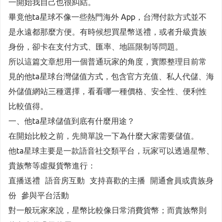
一開始我自己也很糾結。
畢竟他ta星球不像一些熱門海外 App，台灣付款方式並不
是永遠都那麼方便。有時候想買星幣送禮，或者升級貴族
身份，卻卡在支付方式、匯率、地區限制等問題。
所以這篇文章想用一個普通玩家的角度，實際整理目前常
見的他ta星球台灣儲值方式，包含官方充值、私人代儲、海
外儲值網站三種選擇，看看哪一種價格、安全性、便利性
比較值得。
一、他ta星球儲值到底有什麼用途？
在開始比較之前，先簡單說一下為什麼大家需要儲值。
他ta星球主要是一款語音社交類平台，玩家可以透過星幣、
貴族幣等虛擬貨幣進行：
直播送禮 語音房互動 支持喜歡的主播 開通會員或貴族身
份 參與平台活動
對一般玩家來說，星幣比較像日常消費貨幣；而貴族幣則