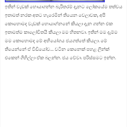
ඉතින් වැඩක් හොයාගන්න බැරිතරම් දැනට ලෝකයේම තත්වය
ඉතාමත් නරක අතට හැරෙමින් තියෙන වෙලාවක, අපි
කොහොමද වැඩක් හොයාග්නනේ කියලා දැන ගන්න එක
ඉතාමත්ම කාලෝචිතයි කියලා මම හිතනවා. ඉතින් මම දැම්ම
මම කොහොමද මේ අභියෝගය ජයගත්තේ කියලා. මේ
තියෙන්නේ ඒ වීඩියෝව.... වටින කෙනෙක් පහළ ලින්ක්
එකෙන් ගිහිල්ලා ඒක බලන්න. ජය වේවා. පරිස්සමට ඉන්න.