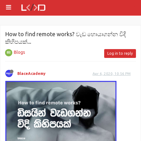
How to find remote works? වැඩ හොයාගන්න විදි
කිහිපයක්...
Blogs
Log in to reply
BlaceAcademy
Apr 6, 2020, 10:56 PM