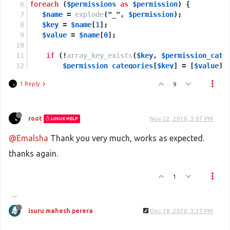
foreach
 (
$permissions
as
$permission
) {
$name
 = 
explode
(
"_"
, 
$permission
);
$key
 = 
$name
[
1
];
$value
 = 
$name
[
0
];
if
 (!
array_key_exists
(
$key
, 
$permission_cate
$permission_categories
[
$key
] = [
$value
];
    }
else
{
1 Reply
9
array_push
(
$permission_categories
[
$key
]
     }
}
root
Nov 22, 2018, 3:07 PM
LINUX HELP
print_r
(
$permission_categories
);
@Emalsha
exit
();
Thank you very much, works as expected.
thanks again.
1
isuru mahesh perera
Dec 18, 2018, 3:37 PM