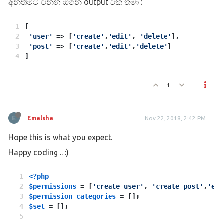
අන්තිමට එන්න ඕනේ output එක තමා :
if
 (
array_key_exists
(
$name
[
1
], 
$permission_c
$set
[] = [
[
$name
[
0
]
         ];
'user'
 => [
'create'
,
'edit'
, 
'delete'
],
'post'
 => [
$permission_categories
'create'
,
'edit'
,
'delete'
[
$name
]
[
1
]] = 
$set
]
     }
}
print_r
(
$permission_categories
);
exit
();
1
E
Emalsha
Nov 22, 2018, 2:42 PM
Hope this is what you expect.
Happy coding .. :)
<?php
$permissions
 = [
'create_user'
, 
'create_post'
,
'ed
$permission_categories
 = [];
$set
 = [];