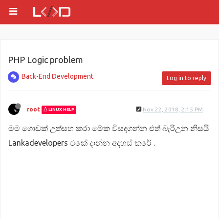
PHP Logic problem
Back-End Development
Log in to reply
root
Nov 22, 2018, 2:15 PM
LINUX HELP
මම ගොඩක් උත්සහ කරා මේක විසදගන්න එත් බැරිඋන නිසයි
Lankadevelopers එකේ දාන්න අදහස් කරේ .