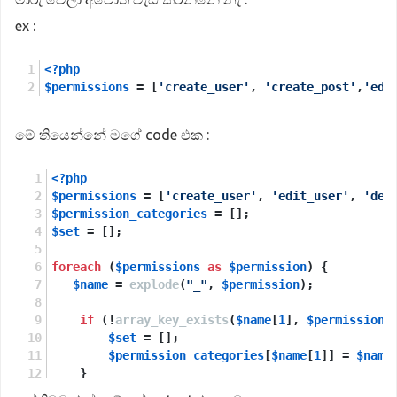
ex :
<?php
$permissions
 = [
'create_user'
, 
'create_post'
,
'edi
මේ තියෙන්නේ මගේ code එක :
<?php
$permissions
 = [
'create_user'
, 
'edit_user'
, 
'del
$permission_categories
 = [];
$set
 = [];
foreach
 (
$permissions
as
$permission
) {
$name
 = 
explode
(
"_"
, 
$permission
);
if
 (!
array_key_exists
(
$name
[
1
], 
$permission_
$set
 = [];
$permission_categories
[
$name
[
1
]] = 
$name
    }