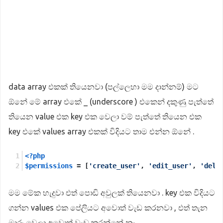
data array එකක් තියෙනවා (පල්ලෙහා මම දාන්නම්) මට
ඕනේ මේ array එකේ _ (underscore ) එකෙන් දකුණු පැත්තේ
තියෙන value එක key එක වෙලා වම් පැත්තේ තියෙන එක
key එකේ values array එකක් විදියට තාම එන්න ඕනේ .
<?php
$permissions
 = [
'create_user'
, 
'edit_user'
, 
'dele
මම මේක හැදුවා එත් පොඩි අවුලක් තියෙනවා . key එක විදියට
ගන්න values එක පේලියට අවොත් වැඩ කරනවා , එත් තැන
මාරු වෙලා අවොත් වැඩ කරන්නේ නැ .