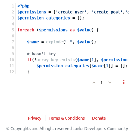
<?php
$permissions
 = [
'create_user'
, 
'create_post'
,
'ed
$permission_categories
 = [];
foreach
 (
$permissions
as
$value
) {
$name
 = 
explode
(
"_"
, 
$value
);
# hasn't key
if
(!
array_key_exists
(
$name
[
1
], 
$permission_c
$permission_categories
[
$name
[
1
]] = [];
    }
3
$permission_categories
[
$name
[
1
]][] = 
$name
[
0
}
print_r
(
$permission_categories
);
Privacy
Terms & Conditions
Donate
© Copyrights and All right reserved Lanka Developers Community