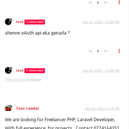
0
root
Jan 24, 2023, 10:02 PM
LINUX HELP
ahenne oAuth api eka genada ?
0
root
Jan 24, 2023, 10:02 PM
LINUX HELP
This post is deleted!
Tuan Cambal
Jan 29, 2023, 6:23 PM
We are looking for Freelancer PHP, Laravel Developer,
With full experience, for projects , Contact 0774164351