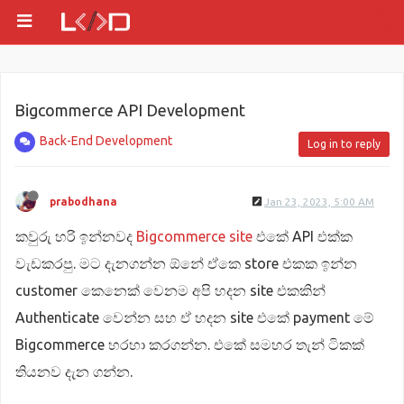
Bigcommerce API Development
Back-End Development
Log in to reply
prabodhana
Jan 23, 2023, 5:00 AM
කවුරු හරි ඉන්නවද
Bigcommerce site
එකේ API එක්ක
වැඩකරපු. මට දැනගන්න ඕනේ ඒකෙ store එකක ඉන්න
customer කෙනෙක් වෙනම අපි හදන site එකකින්
Authenticate වෙන්න සහ ඒ හදන site එකේ payment මේ
Bigcommerce හරහා කරගන්න. එකේ සමහර තැන් ටිකක්
තියනව දැන ගන්න.