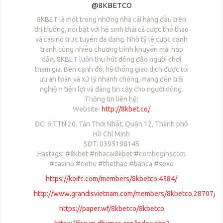
@8KBETCO
8KBET là một trong những nhà cái hàng đầu trên
thị trường, nổi bật với hệ sinh thái cá cược thể thao
và casino trực tuyến đa dạng. Nhờ tỷ lệ cược cạnh
tranh cùng nhiều chương trình khuyến mãi hấp
dẫn, 8KBET luôn thu hút đông đảo người chơi
tham gia. Bên cạnh đó, hệ thống giao dịch được tối
ưu an toàn và xử lý nhanh chóng, mang đến trải
nghiệm tiện lợi và đáng tin cậy cho người dùng.
Thông tin liên hệ:
Website:
http://8kbet.co/
ĐC: 6 TTN 20, Tân Thới Nhất, Quận 12, Thành phố
Hồ Chí Minh
SĐT: 0395198145
Hastags: #8kbet #nhacai8kbet #combeginscom
#casino #nohu #thethao #banca #soxo
https://koifc.com/members/8kbetco.4584/
http://www.grandisvietnam.com/members/8kbetco.28707/
https://paper.wf/8kbetco/8kbetco