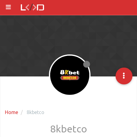
Home
8kbetco
8kbetco