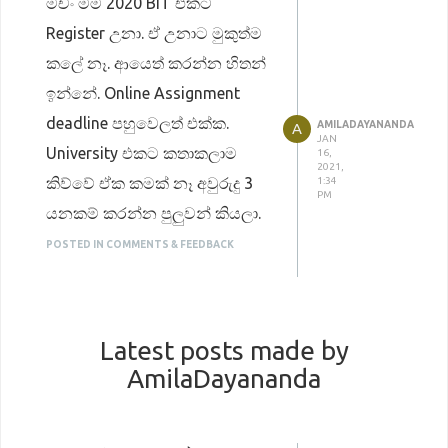
මචං මම 2020 BIT එකට
Register උනා. ඒ උනාට මුකුත්ම
කලේ නෑ. ආයෙත් කරන්න හිතන්
ඉන්නේ. Online Assignment
deadline පහුවෙලත් එක්ක.
AMILADAYANANDA
A
JAN
University එකට කතාකලාම
16,
2021,
කිව්වේ ඒක කමක් නෑ අවුරුදු 3
1:34
PM
යනකම් කරන්න පුලුවන් කියලා.
මම දැන් මොකද කරන්න ඔනි
POSTED IN COMMENTS & FEEDBACK
කියලා තේරෙන්නේ නෑ.
දන්න එකෙක් ඉන්නවනම් කියලා
දෙනවද?
Latest posts made by
AmilaDayananda