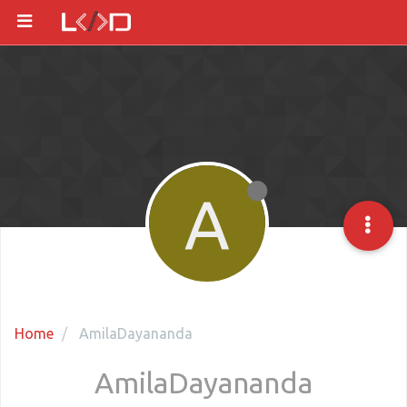
A
Home
AmilaDayananda
AmilaDayananda