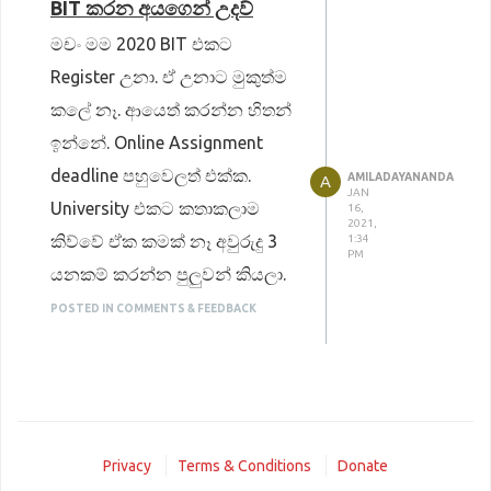
BIT කරන අයගෙන් උදව්
මචං මම 2020 BIT එකට
Register උනා. ඒ උනාට මුකුත්ම
කලේ නෑ. ආයෙත් කරන්න හිතන්
ඉන්නේ. Online Assignment
deadline පහුවෙලත් එක්ක.
AMILADAYANANDA
A
JAN
University එකට කතාකලාම
16,
2021,
කිව්වේ ඒක කමක් නෑ අවුරුදු 3
1:34
PM
යනකම් කරන්න පුලුවන් කියලා.
මම දැන් මොකද කරන්න ඔනි
POSTED IN COMMENTS & FEEDBACK
කියලා තේරෙන්නේ නෑ.
දන්න එකෙක් ඉන්නවනම් කියලා
දෙනවද?
Privacy
Terms & Conditions
Donate