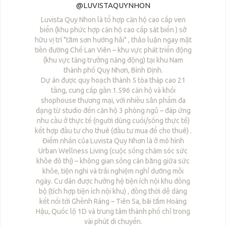
@LUVISTAQUYNHON
Luvista Quy Nhon là tổ hợp căn hộ cao cấp ven
biển (khu phức hợp căn hộ cao cấp sát biển ) sở
hữu vị trí "tằm sơn hướng hải" , thảo luận ngay mặt
tiền đường Chế Lan Viên – khu vực phát triển động
(khu vực tăng trưởng năng động) tại khu Nam
thành phố Quy Nhơn, Bình Định.
Dự án được quy hoạch thành 5 tòa tháp cao 21
tầng, cung cấp gần 1.596 căn hộ và khối
shophouse thương mại, với nhiều sản phẩm đa
dạng từ studio đến căn hộ 3 phòng ngủ – đáp ứng
nhu cầu ở thực tế (người dùng cuối/sống thực tế)
kết hợp đầu tư cho thuê (đầu tư mua để cho thuê) .
Điểm nhấn của Luvista Quy Nhơn là ở mô hình
Urban Wellness Living (cuộc sống chăm sóc sức
khỏe đô thị) – không gian sống cân bằng giữa sức
khỏe, tiện nghi và trải nghiệm nghỉ dưỡng mỗi
ngày. Cư dân được hưởng hệ tiện ích nội khu đồng
bộ (tích hợp tiện ích nội khu) , đồng thời dễ dàng
kết nối tới Ghềnh Ráng – Tiên Sa, bãi tắm Hoàng
Hậu, Quốc lộ 1D và trung tâm thành phố chỉ trong
vài phút di chuyển.