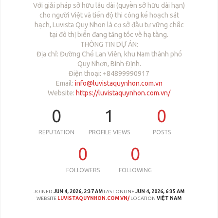
Với giải pháp sở hữu lâu dài (quyền sở hữu dài hạn)
cho người Việt và tiến độ thi công kế hoạch sát
hạch, Luvista Quy Nhon là cơ sở đầu tư vững chắc
tại đô thị biển đang tăng tốc về hạ tầng.
THÔNG TIN DỰ ÁN:
Địa chỉ: Đường Chế Lan Viên, khu Nam thành phố
Quy Nhơn, Bình Định.
Điện thoại: +84899990917
Email:
info@luvistaquynhon.com.vn
Website:
https://luvistaquynhon.com.vn/
0
1
0
REPUTATION
PROFILE VIEWS
POSTS
0
0
FOLLOWERS
FOLLOWING
JOINED
JUN 4, 2026, 2:37 AM
LAST ONLINE
JUN 4, 2026, 6:35 AM
WEBSITE
LUVISTAQUYNHON.COM.VN/
LOCATION
VIỆT NAM