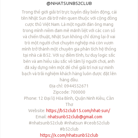
@NHATSUNB52CLUB
Trong thế giới giải trí trực tuyến đầy biến động, cái
tên Nhật Sun đã trở nên quen thuộc với cộng đồng
cược thủ Việt Nam. Là một người đàn ông mang
trong mình niềm đam mê mãnh liệt với các con số
và chiến thuật, Nhật Sun không chỉ dừng lại ở vai
trò một người chơi chuyên nghiệp mà còn vươn
mình trở thành một chuyên gia phân tích hệ thống
tại nhà cái B52. Với sự điềm tĩnh, tư duy logic sắc
bén và am hiểu sâu sắc về tâm lý người chơi, anh
đã xây dựng nên một đế chế giải trí nơi sự minh
bạch và trải nghiệm khách hàng luôn được đặt lên
hàng đầu.
Địa chỉ: 0944552671
Zipcode: 700000
Phone: 12 Đại lộ Hòa Bình, Quận Ninh Kiều, Cần
Thơ
Website:
https://b52club15.com/nhat-sun/
Email:
nhatsunb52club@gmail.com
#nhatsunb52club #nhatsun #ceob52club
#b52club
https://x.com/nhatsunb52club