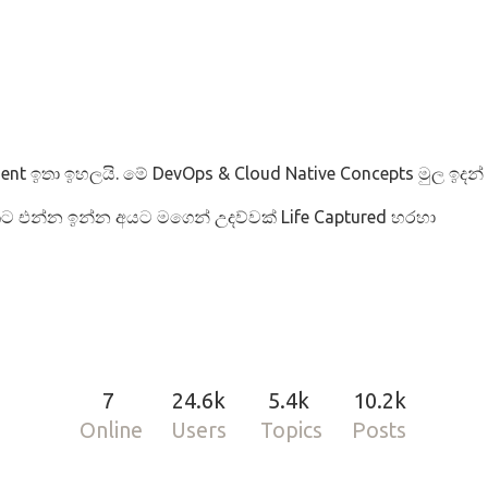
ment ඉතා ඉහලයි. මේ DevOps & Cloud Native Concepts මුල ඉද
එකට එන්න ඉන්න අයට මගෙන් උදව්වක් Life Captured හරහා
7
24.6k
5.4k
10.2k
Online
Users
Topics
Posts