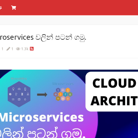
roservices වලින් පටන් ගමු.
1
1
1.3k