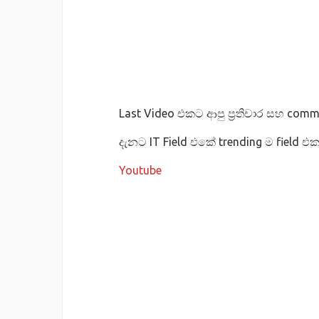
Last Video එකට ආපු ප්‍රතිචාර සහ com
දැනට IT Field එකේ trending ම field 
Youtube