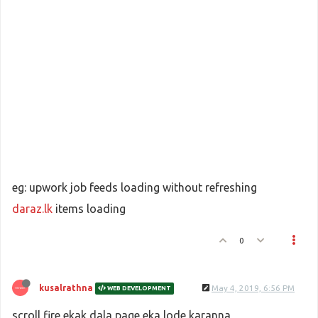
eg: upwork job feeds loading without refreshing
daraz.lk
items loading
0
kusalrathna
May 4, 2019, 6:56 PM
WEB DEVELOPMENT
scroll fire ekak dala page eka lode karanna