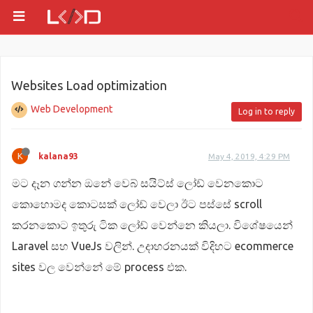
Websites Load optimization
Web Development
Log in to reply
K
kalana93
May 4, 2019, 4:29 PM
මට දෑන ගන්න ඔනේ වෙබ් සයිට්ස් ලෝඩ් වෙනකොට
කොහොමද කොටසක් ලෝඩ් වෙලා ඊට පස්සේ scroll
කරනකොට ඉතුරු ටික ලෝඩ් වෙන්නෙ කියලා. විශේෂයෙන්
Laravel සහ VueJs වලින්. උදාහරනයක් විදිහට ecommerce
sites වල වෙන්නේ මේ process එක.