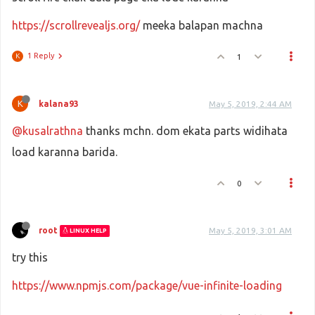
https://scrollrevealjs.org/
meeka balapan machna
1 Reply
1
K
K
kalana93
May 5, 2019, 2:44 AM
@kusalrathna
thanks mchn. dom ekata parts widihata
load karanna barida.
0
root
May 5, 2019, 3:01 AM
LINUX HELP
try this
https://www.npmjs.com/package/vue-infinite-loading