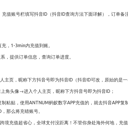
充值账号栏填写抖音ID（抖音ID查询方法下面详解），订单备
充，1-3min内充值到账。
联系，提供订单信息，查询订单进度。
个人主页，昵称下方抖音号即为抖音ID（抖音ID可改，原始的是
右上角头像→进入个人主页，昵称下方抖音号即为抖音ID；
制粘贴，使用ANTNUM蚂蚁数字APP充值的，就去抖音APP复
D，那么将充错账号。
一个跨境充值超省心，全球支付没距离！不管你身处海外何地，充