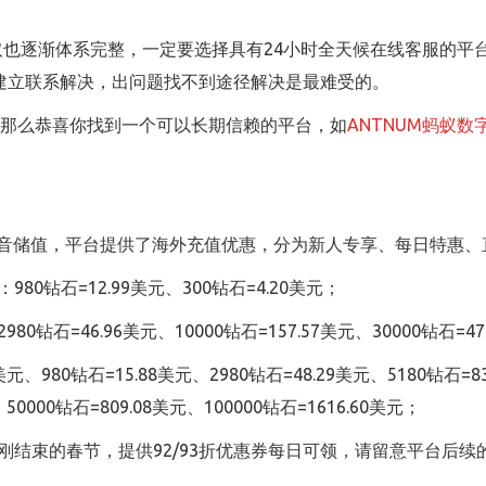
。
取也逐渐体系完整，一定要选择具有24小时全天候在线客服的平
建立联系解决，出问题找不到途径解决是最难受的。
，那么恭喜你找到一个可以长期信赖的平台，如
ANTNUM蚂蚁数
抖音储值，平台提供了海外充值优惠，分为新人专享、每日特惠
0钻石=12.99美元、300钻石=4.20美元；
石=46.96美元、10000钻石=157.57美元、30000钻石=472
元、980钻石=15.88美元、2980钻石=48.29美元、5180钻石=83
、50000钻石=809.08美元、100000钻石=1616.60美元；
刚刚结束的春节，提供92/93折优惠券每日可领，请留意平台后续