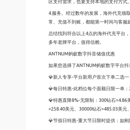
区支付需求，也要支持本地的支付方式
4.服务。经过数年的发展，海外代充领
常、充值不到账，都能第一时间与客服
总结找到符合以上4点的海外代充平台
多年老牌平台，值得信赖。
ANTNUM蚂蚁数字抖音储值优惠
如果您选择了ANTNUM蚂蚁数字平台
💎新人专享-平台新用户首次下单二选一：98
💎每日特惠-此档位每个面额日限一单：2980钻
💎特惠直降8%-无限制：300钻石=4.86美
=258.40美元、30000钻石=485.03美元
💎节假日特惠-重大节日限时提供：如