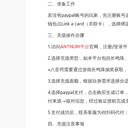
二、准备工作
若没有paypal账号的玩家，先注册
钱包点Link a card（关联卡），选
三、充值操作步骤
1.访问
ANTNUM平台
官网，注册/登录
2.选择充值类型，如本平台包括长鸣珠
※八音窍需要通过游戏长鸣珠抽奖获取
3.选择充值面额，根据自身需求选择合
4.选择paypal支付，点击购买生成订
付来源→核对信息，经过验证授权完成
5.支付成功后，联系客服为你扫码代付
四、充值注意事项