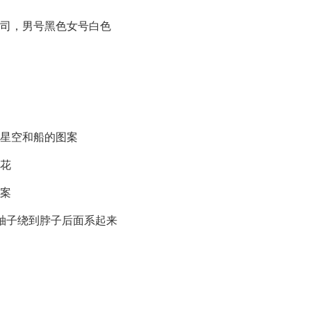
祭司，男号黑色女号白色
有星空和船的图案
菊花
图案
袖子绕到脖子后面系起来