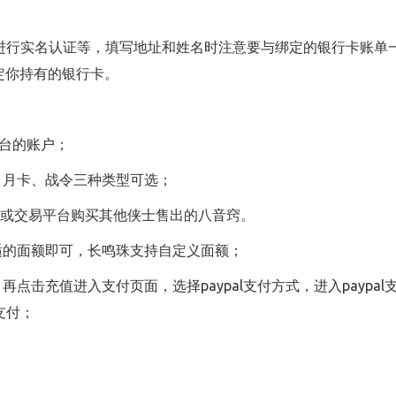
账号进行实名认证等，填写地址和姓名时注意要与绑定的银行卡账
择绑定你持有的银行卡。
平台的账户；
、月卡、战令三种类型可选；
，或交易平台购买其他侠士售出的八音窍。
适的面额即可，长鸣珠支持自定义面额；
单，再点击充值进入支付页面，选择paypal支付方式，进入pay
支付；
；