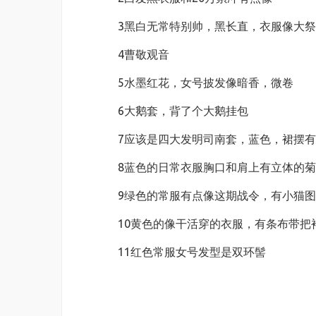
3黑白无常特别帅，黑长直，衣服像大
4曹敬观音
5水墨红花，女号披发像暗香，微卷
6大鹅套，背了个大鹅挂包
7应该是四大发明司南套，蓝色，裙摆
8蓝色的日常衣服胸口和肩上有立体的
9绿色的常服有点像这期战令，有小猫
10黄色的像干活穿的衣服，有条布带把
11红色常服女号发型是双环髻