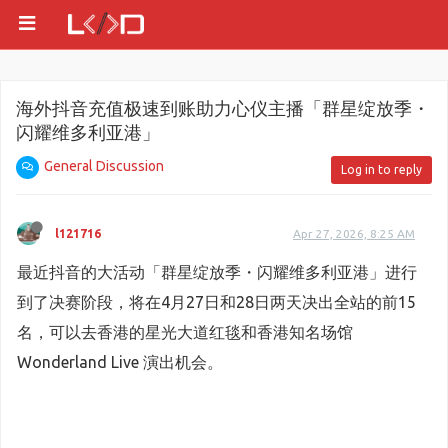
海外抖音充值极速到账助力心仪主播「群星绽放季・
闪耀维多利亚港」
General Discussion
Log in to reply
l121716
Apr 27, 2026, 8:25 AM
最近抖音的大活动「群星绽放季・闪耀维多利亚港」进行
到了决赛阶段，将在4月27日和28日两天决出全站的前15
名，可以去香港的星光大道红毯和香港知名场馆
Wonderland Live 演出机会。