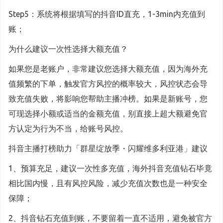
Step5：系统将根据填写的抖音ID直充，1-3min内充值到
账；
为什么建议一次性选择大额充值？
如果您是老账户，非常建议您选择大额充值，因为海外充
值频繁的下单，触发官方风控的概率较大，风控状态会导
致充值失败，将影响您帮助主播冲榜。如果是新账号，您
可现选择小额或适当的金额充值，别直接上超大额避免官
方认定为行为不当，给账号风控。
抖音主播打榜助力「群星绽放季・闪耀维多利亚港」建议
1、预算充足，建议一次性多充值，海外抖音充值钻石毕竟
相比国内慢，且有风控风险，减少充值次数也是一种安全
保障；
2、抖音钻石充值到账，不要留着一直不适用，避免被官方