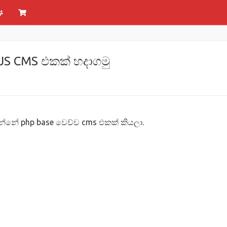
eJS CMS එකක් හදාගමු
්නේ php base වෙච්ච cms එකක් කියලා.