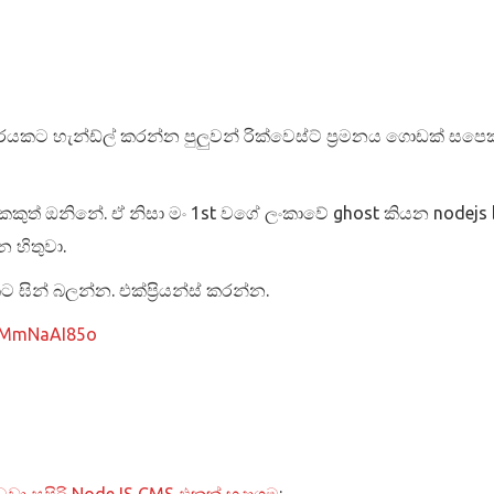
කට හැන්ඩ්ල් කරන්න පුලුවන් රික්වෙස්ට් ප්‍රමනය ගොඩක් සපෙ
ුත් ඔනිනේ. ඒ නිසා මං 1st වගේ ලංකාවේ ghost කියන nodejs 
 හිතුවා.
ඝින් බලන්න. එක්ප්‍රියන්ස් කරන්න.
HkMmNaAI85o