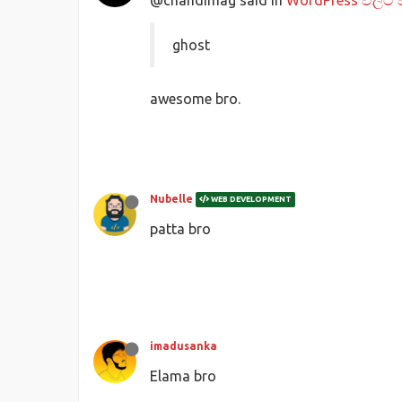
@chandimag said in
WordPress වලට ව
ghost
awesome bro.
Nubelle
WEB DEVELOPMENT
patta bro
imadusanka
Elama bro