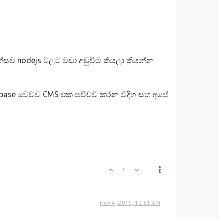
ක්සව nodejs වලට වඩා අඩුවිම කියලා කියන්න
base වෙච්ච CMS එක පවිච්චි කරන විදිහ සහ අපේ
1
Nov 4, 2019, 10:51 AM