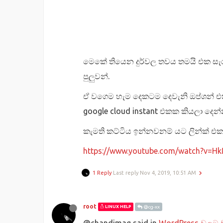
මෙකේ තියෙන දුර්වල තවය තමයි එක සැරය
පුලුවන්.
ඒ වගෙම හැම දෙකටම දෙවැනි ඔප්ශන් එකක
google cloud instant එකක කියලා දෙන්න
කැමති කට්ටිය ඉන්නවනම් යට ලින්ක් එකට 
https://www.youtube.com/watch?v=
1 Reply
Last reply
Nov 4, 2019, 10:51 AM
root
LINUX HELP
@cg-xx