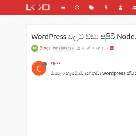
WordPress වලට වඩා සුපිරි Nod
Blogs
4
4
1.0k
WORDPRESS
cg-xx
C
ඔයාලා හැමොම දන්නවා wordpress කියන