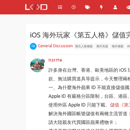
iOS 海外玩家《第五人格》儲值完
General Discussion
第五人格储值
海外充值
海外储值
A
l121716
許多身在台灣、香港、歐美地區的 iOS
款、無法購買道具等提示，今天整理兩
一、為什麼海外蘋果 ID 不能直接儲值
Apple ID 有嚴格分區限制，台區、
使用外區 Apple ID 只能下載、
儲值《第
解決海外國區帳號儲值有兩種主流管道
請大陸親友代買國區蘋果禮物卡；