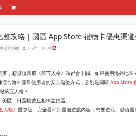
整攻略｜國區 App Store 禮物卡優惠渠
1
1
98
PPLE STORE
 玩家，想儲值國服《第五人格》時都會卡關。如果使用海外地區 A
種適合海外蘋果使用者的安全儲值方式，分別是國區
App Stor
國服第五人格？
港區、美區、日區帳號互相獨立鎖區。
五人格》
國際版，完全看不到國服遊戲內容；想要遊玩、儲值國服，只
：