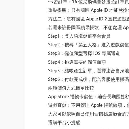
·卡密訂單：16 位兌換碼會發送至訂單頁，自
重點提醒：只有國區 Apple ID 才
方法二：沒有國區 Apple ID？直接遊
若還未註冊國區蘋果帳號，不想處理 App
Step1：登入跨境儲值平台會員
Step2：搜尋「第五人格」進入遊戲儲
Step3：儲值類型選擇 iOS 專屬通道
Step4：挑選需要的儲值面額
Step5：結帳產生訂單，選擇適合自身
Step6：付款完成後，配合客服使用掃
兩種儲值方式簡單比較
App Store 禮物卡儲值：適合長期
遊戲直儲：不用管理 Apple 帳號餘
大家可以依照自己使用習慣挑選適合的
選購平台小提醒