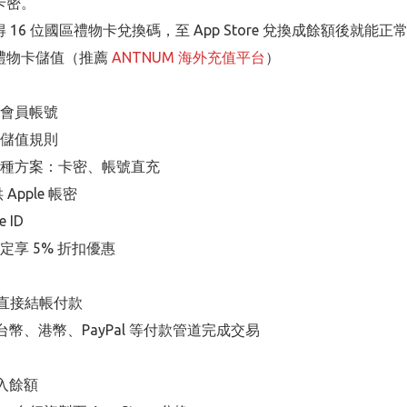
卡密。
6 位國區禮物卡兌換碼，至 App Store 兌換成餘額後就能
e 禮物卡儲值（推薦
ANTNUM 海外充值平台
）
冊會員帳號
整儲值規則
兩種方案：卡密、帳號直充
pple 帳密
 ID
定享 5% 折扣優惠
，直接結帳付款
援台幣、港幣、PayPal 等付款管道完成交易
入餘額