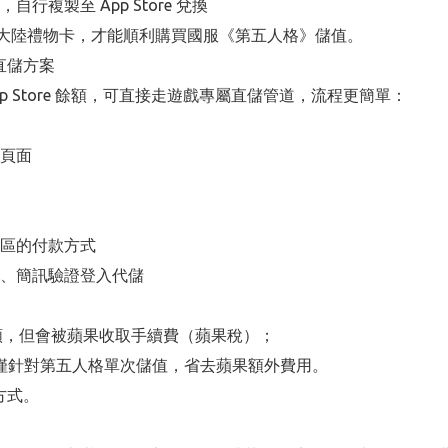
行複製至 App Store 兌換
能兌換大陸禮物卡，才能順利購買國服《第五人格》儲值。
戲直儲方案
 Store 餘額，可直接走遊戲專屬直儲管道，流程更簡單：
值頁面
地區的付款方式
碼、簡訊驗證登入代儲
囤餘額，但會被蘋果收取手續費（蘋果稅）；
額，僅針對第五人格單次儲值，省去蘋果額外費用。
方式。