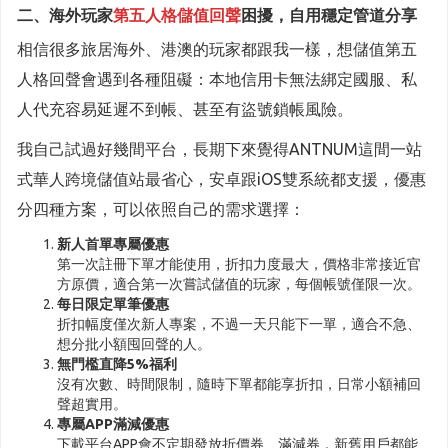
二、海外玩家
第五人格儲值回聲
困擾，自用穩定管道分享
相信很多旅居海外、港澳的玩家都跟我一樣，想儲值第五
人格回聲會遇到各種阻礙：本地信用卡無法綁定國服、私
人代充容易延遲不到帳、甚至有盜號鎖帳風險。
我自己試過好幾間平台，長期下來覺得ANTNUM這間一站
式華人跨境儲值站最省心，安卓跟iOS雙系統都支援，優惠
分四種方案，可以依照自己的需求選擇：
新人首單專屬優惠
第一次註冊下單才能使用，折扣力度最大，價格非常接近官
方原價，適合第一次嘗試儲值的玩家，每個帳號僅限一次。
每日限定單筆優惠
折扣幅度僅次新人專案，不過一天只能下一單，適合不急、
想分批小額囤回聲的人。
無門檻直降5%福利
沒有次數、時間限制，隨時下單都能享折扣，日常小額補回
聲超實用。
專屬APP滿減優惠
下載平台APP會不定期發放折價券、滿減券，新舊用戶都能