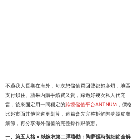
不過我人長期在海外，每次想儲值買回聲都超麻煩，地區
支付鎖住、蘋果內購手續費又貴，踩過好幾次私人代充
雷，後來固定用一間穩定的
跨境儲值平台ANTNUM
，價格
比起市面其他管道更划算，這篇會先完整拆解陶夢嫣皮膚
細節，再分享海外儲值的完整操作跟優惠。
一、第五人格 × 紙嫁衣第二彈聯動：陶夢嫣時裝細節全解