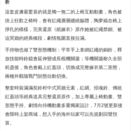
析
這套皮膚最驚喜的就是獨一無二的上椅互動動畫，角色被
掛上狂歡之椅時，會有紅繩層層纏繞軀體，陶夢嫣在椅上
掙扎的模樣，完美還原《紙嫁衣》原作她被紅繩禁錮、被
迫冥婚的經典橋段，劇情氛圍直接拉滿。
手持物也做了雙形態機制：平常手上拿綁紅繩的銅鈴，釋
放技能時鈴鐺會延伸變成長棍機關簫；等機關簫耐久全部
耗盡後，角色會戴上紅蓋頭，切換成完整嫁衣第二形態，
兩種外觀隨戰鬥狀態自動切換。
整套時裝滿滿奘鈴村中式冥婚元素，紅綢、招魂鈴、傳統
紅蓋頭等經典道具完整還原原作，加上專屬上椅動畫、雙
形態手持、劇情向待機動畫多重獨家設計，7月2號更新後
會限時上架商城，想入手的海外玩家可以先規劃回聲預
算。