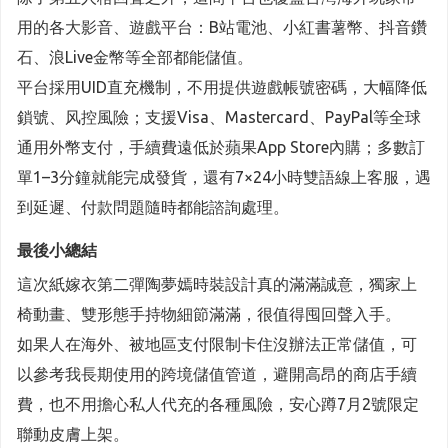
用的各大影音、遊戲平台：B站電池、小紅書薯幣、抖音鑽
石、浪Live金幣等全部都能儲值。
平台採用UID直充機制，不用提供遊戲帳號密碼，大幅降低
鎖號、风控風險；支援Visa、Mastercard、PayPal等全球
通用外幣支付，手續費遠低於蘋果App Store內購；多數訂
單1–3分鐘就能完成發貨，還有7×24小時雙語線上客服，遇
到延遲、付款問題隨時都能諮詢處理。
最後小總結
這次紙嫁衣第二彈陶夢嫣時裝設計真的滿滿誠意，獨家上
椅動畫、雙形態手持物細節滿滿，很值得囤回聲入手。
如果人在海外、被地區支付限制卡住沒辦法正常儲值，可
以參考我長期使用的跨境儲值管道，避開高昂的商店手續
費，也不用擔心私人代充的各種風險，安心蹲7月2號限定
聯動皮膚上架。