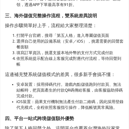
領，透過APP下單最高享有91折。
三、海外儲值完整操作流程，雙系統差異說明
操作步驟簡單好上手，流程給大家整理清楚：
打開平台官網，搜尋「第五人格」進入專屬儲值頁面
選擇自己使用的設備系統（安卓／iOS），挑選需要的回聲套
餐面額
填寫訂單資訊，挑選支援本地外幣的支付方式完成付款
依照系統提示配合線上客服完成對應代付流程，等待回聲到
帳
這邊補充雙系統儲值模式的差異，很多新手會搞不懂：
安卓裝置：採用掃碼代付。遊戲內點儲值跑到付款頁、無法
結帳時，把頁面產生的付款QR碼傳給客服，由客服協助掃碼
完成付款。
iOS裝置：蘋果支付機制無法產生付款二維碼，因此採用登錄
代充模式，全程依照客服指引操作，降低帳號異常風險。
四、平台一站式跨境儲值額外優勢
除了第五人格回聲之外，這間平台也覆蓋台灣海外玩家常