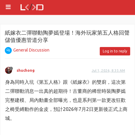
紙嫁衣二彈聯動陶夢嫣登場！海外玩家第五人格回聲
儲值優惠管道分享
General Discussion
Log in to reply
shuchong
Jul 1, 2026, 8:35 AM
身為同時入坑《第五人格》跟《紙嫁衣》的雙廚，這次第
二彈聯動消息一出真的超期待！古董商的稀世時裝陶夢嫣
完整建模、局內動畫全部曝光，也是系列第一款更改狂歡
之椅受縛動作的金皮，預計2026年7月2日更新後正式上商
城。