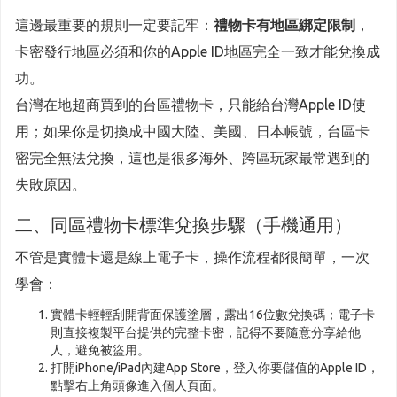
這邊最重要的規則一定要記牢：
禮物卡有地區綁定限制
，
卡密發行地區必須和你的Apple ID地區完全一致才能兌換成
功。
台灣在地超商買到的台區禮物卡，只能給台灣Apple ID使
用；如果你是切換成中國大陸、美國、日本帳號，台區卡
密完全無法兌換，這也是很多海外、跨區玩家最常遇到的
失敗原因。
二、同區禮物卡標準兌換步驟（手機通用）
不管是實體卡還是線上電子卡，操作流程都很簡單，一次
學會：
實體卡輕輕刮開背面保護塗層，露出16位數兌換碼；電子卡
則直接複製平台提供的完整卡密，記得不要隨意分享給他
人，避免被盜用。
打開iPhone/iPad內建App Store，登入你要儲值的Apple ID，
點擊右上角頭像進入個人頁面。