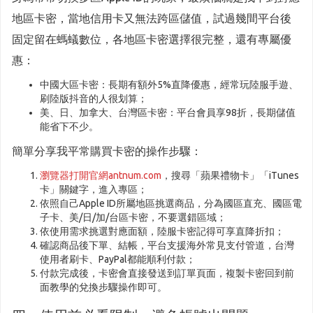
地區卡密，當地信用卡又無法跨區儲值，試過幾間平台後
固定留在螞蟻數位，各地區卡密選擇很完整，還有專屬優
惠：
中國大區卡密：長期有額外5%直降優惠，經常玩陸服手遊、
刷陸版抖音的人很划算；
美、日、加拿大、台灣區卡密：平台會員享98折，長期儲值
能省下不少。
簡單分享我平常購買卡密的操作步驟：
瀏覽器打開官網antnum.com
，搜尋「蘋果禮物卡」「iTunes
卡」關鍵字，進入專區；
依照自己Apple ID所屬地區挑選商品，分為國區直充、國區電
子卡、美/日/加/台區卡密，不要選錯區域；
依使用需求挑選對應面額，陸服卡密記得可享直降折扣；
確認商品後下單、結帳，平台支援海外常見支付管道，台灣
使用者刷卡、PayPal都能順利付款；
付款完成後，卡密會直接發送到訂單頁面，複製卡密回到前
面教學的兌換步驟操作即可。