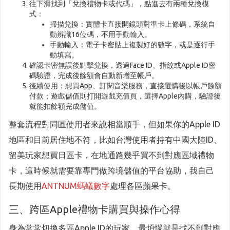
往下滑找到「兌換禮物卡或代碼」，點進去有兩種兌換模
式：
掃描兌換：實體卡直接開鏡頭對準卡上條碼，系統自
動辨識16位碼，不用手動輸入。
手動輸入：電子卡密貼上複製好的數字，或是逐行手
動填寫。
確認卡密無誤後點擊兌換，透過Face ID、指紋或Apple ID密
碼驗證，完成後餘額會自動新增至帳戶。
後續使用：想買App、訂閱音樂服務，直接選購後以帳戶餘額
付款；遊戲儲值則打開遊戲充值頁，選擇Apple內購，驗證後
就能扣餘額完成儲值。
整套流程對同區使用者來說相當順手，但如果你的Apple ID
地區和目前居住地不符，比如台灣使用者持有中國大陸ID、
留美玩家想買日區卡，在地通路幾乎買不到對應區域禮物
卡，這時候就需要靠專門做跨境儲值的平台協助，我自己
長期使用
ANTNUM螞蟻數字
處理各區蘋果卡。
三、跨區Apple禮物卡購買與操作心得
身為常常切換多區Apple ID的玩家，最煩惱就是找不到對應