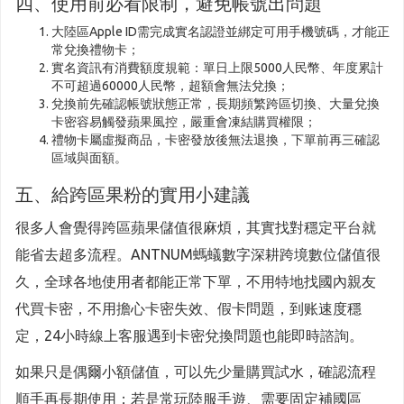
四、使用前必看限制，避免帳號出問題
大陸區Apple ID需完成實名認證並綁定可用手機號碼，才能正
常兌換禮物卡；
實名資訊有消費額度規範：單日上限5000人民幣、年度累計
不可超過60000人民幣，超額會無法兌換；
兌換前先確認帳號狀態正常，長期頻繁跨區切換、大量兌換
卡密容易觸發蘋果風控，嚴重會凍結購買權限；
禮物卡屬虛擬商品，卡密發放後無法退換，下單前再三確認
區域與面額。
五、給跨區果粉的實用小建議
很多人會覺得跨區蘋果儲值很麻煩，其實找對穩定平台就
能省去超多流程。ANTNUM螞蟻數字深耕跨境數位儲值很
久，全球各地使用者都能正常下單，不用特地找國內親友
代買卡密，不用擔心卡密失效、假卡問題，到账速度穩
定，24小時線上客服遇到卡密兌換問題也能即時諮詢。
如果只是偶爾小額儲值，可以先少量購買試水，確認流程
順手再長期使用；若是常玩陸服手遊、需要固定補國區