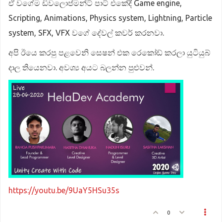
ඒ වගේම ඩිවලොප්මන්ට් පාට් එකේදී Game engine,
Scripting, Animations, Physics system, Lightning, Particle
system, SFX, VFX වගේ දේවල් කවර් කරනවා.
අපි ඊයෙ කරපු පළවෙනි සෙෂන් එක රෙකෝඩ් කරලා යුටියුබ්
දාල තියෙනවා. අවශ්‍ය අයට බලන්න පුළුවන්.
https://youtu.be/9UaY5HSu35s
0