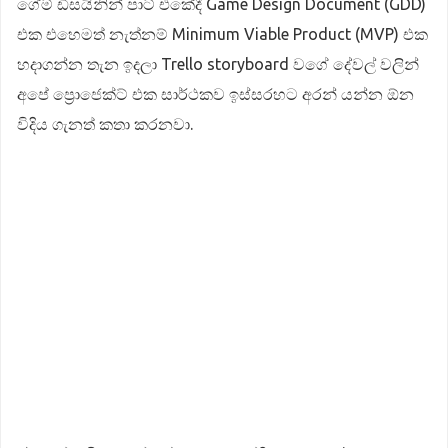
ගේම් ඩිසයිනින් පාට් එකේදී Game Design Document (GDD)
එක එහෙමත් නැත්නම් Minimum Viable Product (MVP) එක
හදාගන්න තැන ඉදලා Trello storyboard වගේ දේවල් වලින්
අපේ ප්‍රොජෙක්ට් එක සාර්ථකව ඉස්සරහට අරන් යන්න ඕන
විදිය ගැනත් කතා කරනවා.