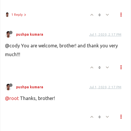
1 Reply
0
pushpa kumara
Jul 1, 2020, 2:17 PM
@cody You are welcome, brother! and thank you very
much!!!
0
pushpa kumara
Jul 1, 2020, 2:17 PM
@root
Thanks, brother!
0