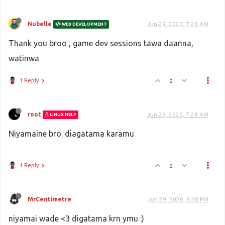
Nubelle
Jun 29, 2020, 7:23 AM
WEB DEVELOPMENT
Thank you broo , game dev sessions tawa daanna,
watinwa
1 Reply
0
root
Jun 29, 2020, 7:24 AM
LINUX HELP
Niyamaine bro. diagatama karamu
1 Reply
0
MrCentimetre
Jun 29, 2020, 8:28 PM
niyamai wade <3 digatama krn ymu :)