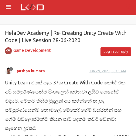
HelaDev Academy | Re-Creating Unity Create With
Code | Live Session 28-06-2020
Game Development
Log in to reply
pushpa kumara
Jun 29, 2020, 5:35 AM
Unity Learn එකේ පැය 37ක Create With Code කෝස් එක
අපි සම්පුර්ණයෙන්ම සිංහලෙන් කරනවා ලයිව් සෙෂන්ස්
විදියට. මේකට කිසිම මුදලක් අය කරන්නේ නැහැ
සම්පුර්ණයෙන්ම නොමිලේ. මේකෙදි ගේම් ඩිසයිනින් සහ
ගේම් ඩිවලොප්මන්ට් කියන පාට් දෙකම කවර් වෙනවා
සැහෙන දුරකට.