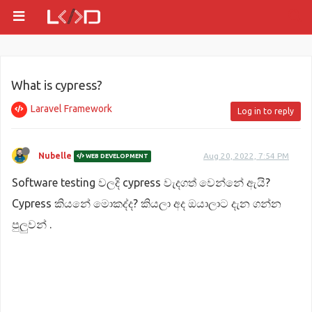
What is cypress?
Laravel Framework
Log in to reply
Nubelle
Aug 20, 2022, 7:54 PM
WEB DEVELOPMENT
Software testing වලදි cypress වැදගත් වෙන්නේ ඇයි?
Cypress කියනේ මොකද්ද? කියලා අද ඔයාලාට දැන ගන්න
පුලුවන් .