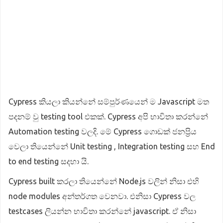
Cypress කියලා කියන්නේ සම්පුර්ණයෙන් ම Javascript මත
පදනම් වු testing tool එකක්. Cypress අපි භාවිතා කරන්නේ
Automation testing වලදි. මේ Cypress ගොඩක් ජනප්‍රිය
වෙලා තියෙන්නේ Unit testing , Integration testing සහ End
to end testing සදහා යි.
Cypress built කරලා තියෙන්නේ Node.js වලින් නිසා එහි
node modules අන්තර්ගත වෙනවා. එනිසා Cypress වල
testcases ලියන්න භාවිතා කරන්නේ javascript. ඒ නිසා