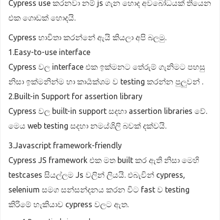
Cypress use කරනවා නම් js ගැන හොද අවබෝධයක් තියෙන
එක ගොඩක් හොදයි.
Cypress භාවිතා කරන්නේ ඇයි කියලා අපි බලමු.
1.Easy-to-use interface
Cypress වල interface එක ඉක්මනට තේරුම් ගැනිමට පහසු
නිසා ඉක්මනින්ම හා කාර්‍යක්ශම ව testing කරන්න පුලුවන් .
2.Built-in Support for assertion library
Cypress වල built-in support සදහා assertion libraries වේ.
මෙය web testing සදහා නමය්ශිලි බවක් දක්වයි.
3.Javascript framework-friendly
Cypress JS framework එක මත built කර ඇති නිසා මෙහි
testcases සියල්ලම Js වලින් ලියයි. එබැවින් cypress,
selenium සමග සන්සන්දනය කරන විට fast ව testing
කිරිමේ හැකියාව cypress වලට ඇත.