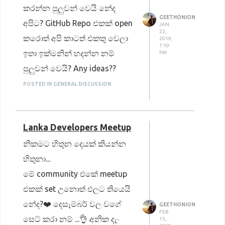
කරන්න පුලුවන් වෙයි නේද
වලින් තමන්ට කැමති එකක්
GEETHONION
අපිට? GitHub Repo එකක් open
JAN
තෝරගෙන තමා තරග කරන්න
22,
කරොත් අපි කාටත් එකතු වෙලා
2019,
තියෙන්නේ මේක අවසානයේ ඒ
7:19
ඉතා ඉක්මනින් හදන්න නම්
PM
ඒ සංවිධාන වලින් හොදම 6
පුලුවන් වෙයි? Any ideas??
දෙනෙක් තෝරනවා.එතනිනුත්
POSTED IN GENERAL DISCUSSION
දෙන්නෙකුට අවස්ථාව
හම්බෙනවා ඇමරිකාවෙ තියෙන
Google Head Quaters එකට
Lanka Developers Meetup
නොමිලේ චාරිකාවක්
නිකමට හිතුන දෙයක් කියන්න
යන්න.අනික් අයට limited
හිතුනා...
edition Google Hoodie එකක්
මේ community එකේ meetup
හම්බෙනවා.ඊට අමතරව සහභාගී
එකක් set උනොත් එලට තියෙයි
වෙන ඕනෙ කෙනෙක්ට වටිනා T
නේද?❤️ දෙසැම්බර් වල වගේ
GEETHONION
shirt එකක් ලැබෙනවා.
FEB
සෙට් කරා නම් ...👌 අනික දැං
15,
ඇයි මේක ගැන කතා කරන්න