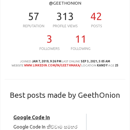
@GEETHONION
57
313
42
REPUTATION
PROFILE VIEWS
POSTS
3
11
FOLLOWERS
FOLLOWING
JOINED
JAN 7, 2019, 9:26 PM
LAST ONLINE
SEP 3, 2021, 5:05 AM
WEBSITE
WWW.LINKEDIN.COM/IN/GEETHMAKA/
LOCATION
KANDY
AGE
25
Best posts made by GeethOnion
Google Code In
Google Code In කිව්වාම සමහර