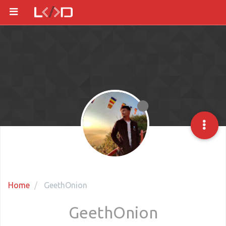
Home
GeethOnion
GeethOnion