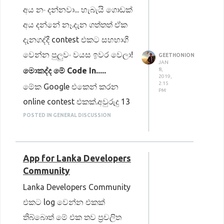
අය නං දන්නවා... හැබැයි ගොඩක්
අය දන්නේ නෑ.දැන ගත්තත් ඒක
දැනගද්දී contest එකට සහභාගී
වෙන්න පුලුවං වයස ඉවර වෙලා!
GEETHONION
JAN
මොකද්ද මේ Code In.....
8,
2019,
2:15
මේක Google එකෙන් කරන
PM
online contest එකක්.අවුරුදු 13
ඉදං 17 වෙනකං ඕනෙම
POSTED IN GENERAL DISCUSSION
කෙනෙක්ට සහභාගී වෙන්න
පුලුවං ඒකට.මේකේ තමන්ට
App for Lanka Developers
කැමති පැත්තකින් තරග කරන්න
Community
පුලුවං
Lanka Developers Community
(Designing,Programming,Documentation
එකට log වෙන්න එකක්
,etc.)මේකට සහභාගී වෙන්න
තිබ්බොත් මේ එක තව ප්‍රචලිත
තියෙන්නේ එක එක සංවිධාන