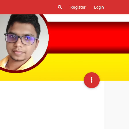
Register
Login