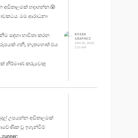
න අඩිතාලමක් හදාගන්න.😮
රටාවකටය. මම ආරාධනා
නීම සඳහා භාවිතා කරන
ROSEN
GRAPHICZ
JAN 29, 2020,
වරූපයක් ගනී, නැතහොත් එය
2:55 AM
ෆික් නිර්මාණ කරුවෙකු
්මාණය කිරීම සඳහා මහත්
රි වෙළඳපළ තත්වය ඉදිරි ලෝක
 කොට්ඨාසය, ඉලක්කගත
ංවිධානවල තියෙන ලාංඡන වල
ු නිර්මාණයට යොමු විය හැකි
මුදල් උපයන්න අඩිතාලමක්
ාධකයක් වේ.
වේණික වූ ඉගැන්වීම්
් photoshop වැනි raster
runner: