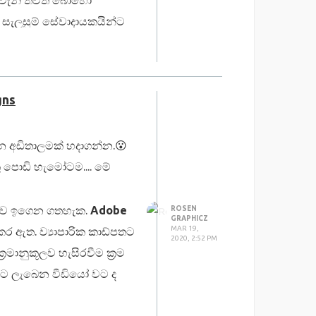
ිට වැනි තවත් බොහෝ
 සැලසුම් සේවාදායකයින්ට
ණය කරන විට ලාංඡනය කෙබඳු
ළ හැකිය.
gns
න් ලබා ගත හැකිය. ඔබ
න අඩිතාලමක් හදාගන්න.😮
ර්මාණය මොක්අප් අච්චුවට
 පොඩි හැමෝටම.... මේ
ිහිපයක් සමඟ Mockup
රලව ඉගෙන ගතහැක.
Adobe
ROSEN
GRAPHICZ
MAR 19,
 ඇත. ව්‍යාපාරික කාඩ්පතට
2020, 2:52 PM
රමානුකූලව හැසිරවීම ක්‍රම
් ඇතුල් කරන්නේ කෙසේද
ියට ලැබෙන වීඩියෝ වට ද
ඔබ සඳහාම නිම වූ මෙම