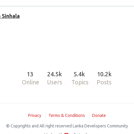
න්න..

ඹන්න
වර ලෝගෝ පිලිබද සරල පලමු පාඩමෙන් මම මෙහිදී ඔබ හමු වූ අතර
 Sinhala
UA
:point_left:
මේ වීඩියෝ 2ක මගින් ලබා දී තිබෙනවා සහ ඒවා ට ඔබගේ Logo 1ක

වර ලෝගෝ පිලිබද පාඩමකින් මම මෙහිදී ඔබ හමු වූ අතර මීලග ලිප
13
24.5k
5.4k
10.2k
Online
Users
Topics
Posts
Privacy
Terms & Conditions
Donate
© Copyrights and All right reserved Lanka Developers Community