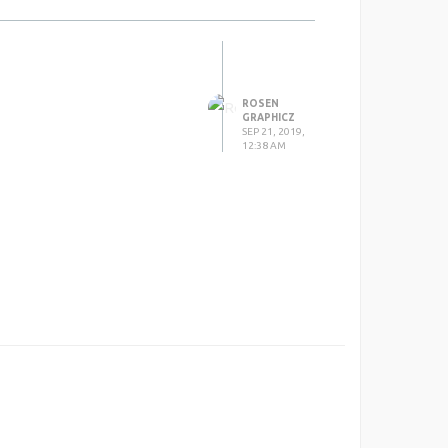
 මීලග ලිපියද රැගෙන ඒමට
් ඇතුල් කරන්නේ කෙසේද
ROSEN
GRAPHICZ
SEP 21, 2019,
12:38 AM
ියද රැගෙන ඒමට මා