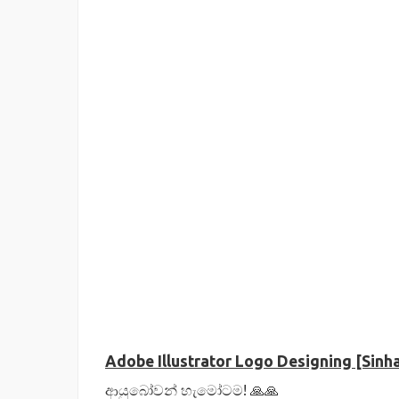
Adobe Illustrator Logo Designing [Sinha
ආයුබෝවන් හැමෝටම! 🙏🙏