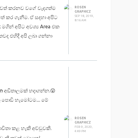
llustrator භාවිතා කළ
 ඉවත් කරනව වගේ වැදගත්ම
ROSEN
ස සැකසූ වත් ඉතා විශාල ලෙස
GRAPHICZ
SEP 18, 2019,
් කර ගැනීම. ඒ සදහා අපිට
ශාල කිරීම හා කුඩා කිරීමේ දී
8:16 AM
k
මගින් අපිට අවශ්‍ය Area එක
සිදුවේ
වද එහිදී අපි ලබා ගන්නා
සුදුසුය ඉන් එහාට වැඩිවූ ට
ay ආශ්‍රිතව නිර්මාණය
න් අවශ්‍ය සියලුම දේ විමසා
ව ගොඩ නැගෙන ලාංඡනයක් ඔබ
 දැක ගැනීමට පහත ලින්ක්
්න
අඩිතාලමක් හදාගන්න.😮
 පොඩි හැමෝටම.... මේ
ROSEN
GRAPHICZ
FEB 9, 2020,
විතා කළ හැකි අච්චුවකි.
 මම මෙහිදී ඔබ හමු වූ අතර
4:49 PM