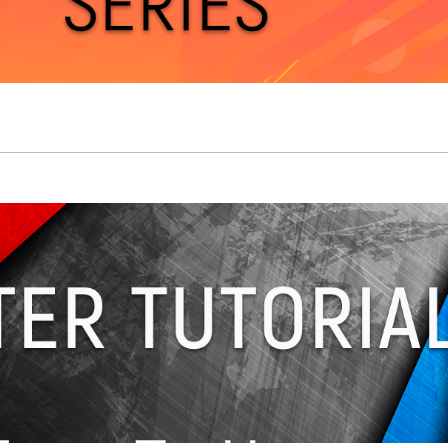
ment ගැන ඉගෙනගන්න කැමති අයට වගේම උසස් අධ්‍යාපනය හදාරන