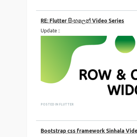
Bootstrap සිංහලෙන් Complete
Video Series
RE: Flutter සිංහලෙන් Video Series
Update ::
POSTED IN FLUTTER
Bootstrap css framework Sinhala Vid