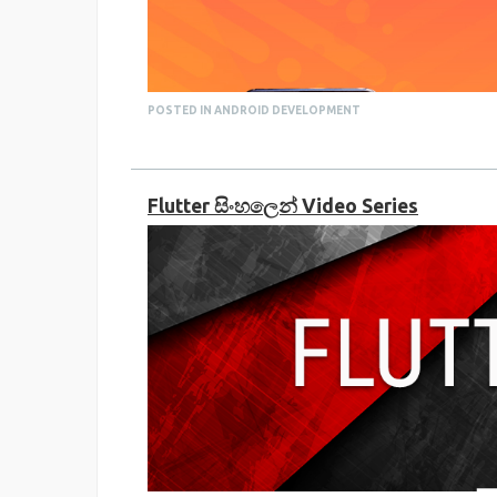
POSTED IN ANDROID DEVELOPMENT
Flutter සිංහලෙන් Video Series
Java දන්න, Android Native App Develop
හදපු වීඩියෝ මාලාවක් මේක.