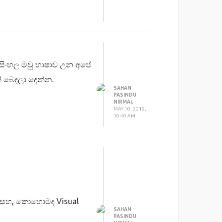
න දන්නා සිංහලෙන්ම 🇱🇰
videos හදන්න. අඩු පාඩු
සිංහල මවු භාෂාව උන අපේ
 අපිටත් එන සමහර ගැටළු
් බෙදලා දෙන්න.
SAHAN
PASINDU
NIRMAL
MAY 10, 2019,
10:40 AM
න්නේ.
්තු වෙනවා Dart
ල සහ, කොහොමද Visual
SAHAN
PASINDU