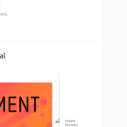
0
WING
al
SAHAN
PASINDU