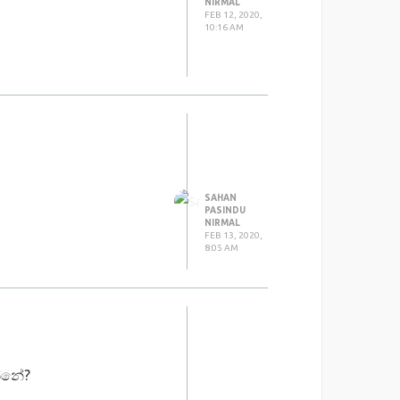
NIRMAL
FEB 12, 2020,
10:16 AM
videos හදන්න. අඩු පාඩු
 අපිටත් එන සමහර ගැටළු
SAHAN
PASINDU
NIRMAL
FEB 13, 2020,
8:05 AM
න්නේ?