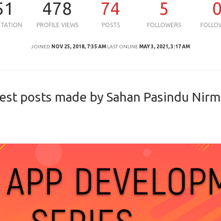
51
478
74
5
UTATION
PROFILE VIEWS
POSTS
FOLLOWERS
FOLLO
JOINED
NOV 25, 2018, 7:35 AM
LAST ONLINE
MAY 3, 2021, 3:17 AM
est posts made by Sahan Pasindu Nirm