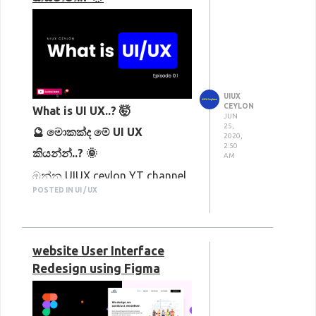
UIUX
CEYLON
What is UI UX..? 🤯
JUN
25,
🔮 මොකක්ද මේ UI UX
2020,
2:50
කියන්න්..? 🌞
AM
ඔන්න UIUX ceylon YT channel
POSTED IN UI / UX
එකේ intro එකෙන් පස්සෙ ගේන
පලවෙනි video එක.. 🙂
ගොඩක් අය ආස කරන subject
website User Interface
එකක්.. ඉතින් මේ video එක ගැන
Redesign using Figma
කතාකරනව නම් ගොඩක් සරල
විදියට UIUX කියන්නෙ මොකක්ද