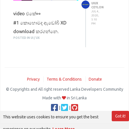
UIUX
feel free to share it with your
CEYLON
JUL 4,
video එකේ👀
friends.
2020,
5:10
#1 කොහොමද ඇඩෝබි XD
Thanks...
PM
download කරගන්නෙ.
Watch Video :
POSTED IN UI / UX
#2 පලගින්ස් ඇඩ් කරගන්නෙ..?
https://youtu.be/kwprLe_vUhY
මොනවද මේ plugins..?
#3 design environment එක.
#4 පොඩියට UI එකක් design
කරගන්න විදිය.
Privacy
Terms & Conditions
Donate
#5 export කරගන්න විදිය.
© Copyrights and All right reserved Lanka Developers Community
සහ මෙකී නොකී කතා ඉදිරිපත්
Made with
in Sri Lanka
කරලා තියනවා.. 😬😬
|
|
Youtube video
Got it!
This website uses cookies to ensure you get the best
https://youtu.be/lFR22xwrt3g