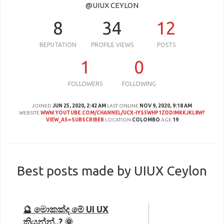
@UIUX CEYLON
8
34
12
REPUTATION
PROFILE VIEWS
POSTS
1
0
FOLLOWERS
FOLLOWING
JOINED
JUN 25, 2020, 2:42 AM
LAST ONLINE
NOV 9, 2020, 9:18 AM
WEBSITE
WWW.YOUTUBE.COM/CHANNEL/UCX-IYS5WHP1ZDDIMKKJKL8W?
VIEW_AS=SUBSCRIBER
LOCATION
COLOMBO
AGE
19
Best posts made by UIUX Ceylon
🔮 මොකක්ද මේ UI UX
කියන්න්..? 🌞