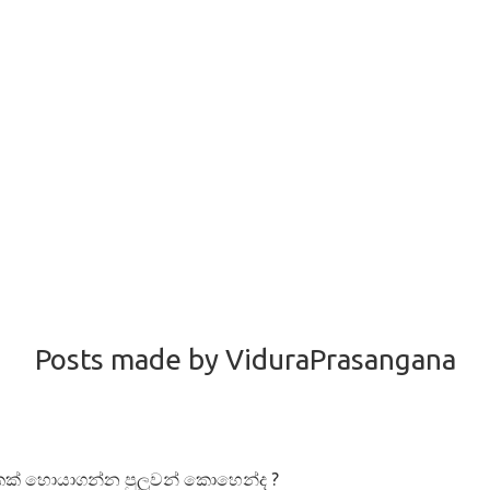
Posts made by ViduraPrasangana
කක් හොයාගන්න පුලුවන් කොහෙන්ද ?