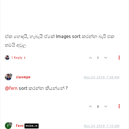
ඒක හොදයි, හැබැයි ඒකේ Images sort කරන්න බැරි එක
තමයි අවුල
1 Reply
1
ciaompe
Nov 24, 2018, 7:08 AM
@fern
sort කරන්න කියන්නේ ?
0
F
fern
Nov 24, 2018, 7:10 AM
NODE.JS