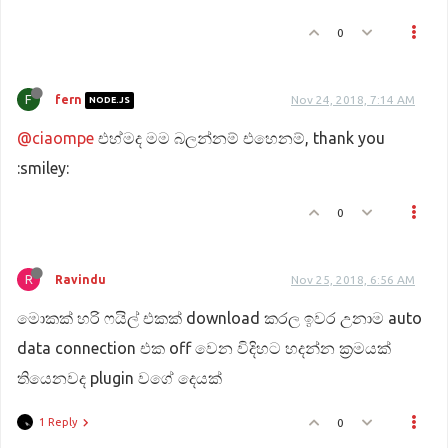
0
F
fern
Nov 24, 2018, 7:14 AM
NODE.JS
@ciaompe
එහ්මද මම බලන්නම් එහෙනම්, thank you
:smiley:
0
R
Ravindu
Nov 25, 2018, 6:56 AM
මොකක් හරි ෆයිල් එකක් download කරල ඉවර උනාම auto
data connection එක off වෙන විදිහට හදන්න ක්‍රමයක්
තියෙනවද plugin වගේ දෙයක්
1 Reply
0