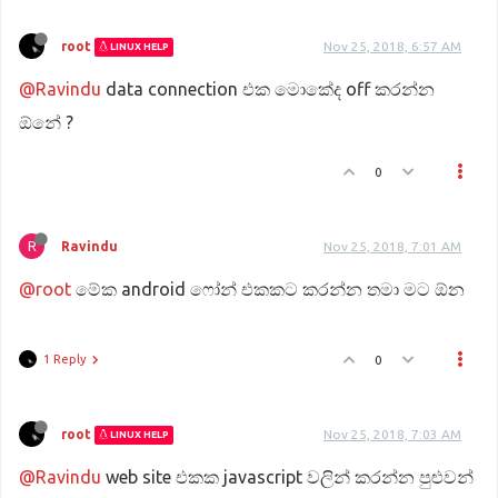
root
Nov 25, 2018, 6:57 AM
LINUX HELP
@Ravindu
data connection එක මොකේද off කරන්න
ඕනේ ?
0
R
Ravindu
Nov 25, 2018, 7:01 AM
@root
මේක android ෆෝන් එකකට කරන්න තමා මට ඕන
1 Reply
0
root
Nov 25, 2018, 7:03 AM
LINUX HELP
@Ravindu
web site එකක javascript වලින් කරන්න පුළුවන්