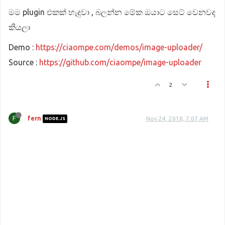
මම plugin එකක් හැදුවා , බලන්න මේක ඔයාට සෙට් වෙනවද
කියලා
Demo :
https://ciaompe.com/demos/image-uploader/
Source :
https://github.com/ciaompe/image-uploader
2
F
fern
Nov 24, 2018, 7:07 AM
NODE.JS