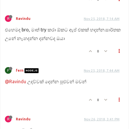
R
Ravindu
Nov 25, 2018, 7:14 AM
එහෙමද bro, මාත් try කරා ඕකට ඇප් එකක් හදන්න.සාර්තක
උනේ නෑ.හදන්න දන්නවද ඔයා
0
F
fern
Nov 25, 2018, 7:44 AM
NODE.JS
@Ravindu
උදව්වක් දෙන්න පුළුවන් මචන්
0
R
Ravindu
Nov 26, 2018, 3:41 PM