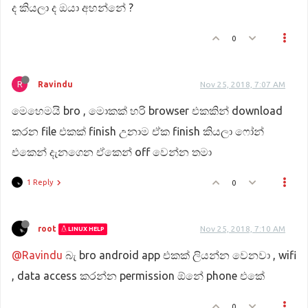
ද කියලා ද ඔයා අහන්නේ ?
0
R
Ravindu
Nov 25, 2018, 7:07 AM
මෙහෙමයි bro , මොකක් හරි browser එකකින් download
කරන file එකක් finish උනාම ඒක finish කියලා ෆෝන්
එකෙන් දැනගෙන ඒකෙන් off වෙන්න තමා
1 Reply
0
root
Nov 25, 2018, 7:10 AM
LINUX HELP
@Ravindu
බැ bro android app එකක් ලියන්න වෙනවා , wifi
, data access කරන්න permission ඕනේ phone එකේ
0