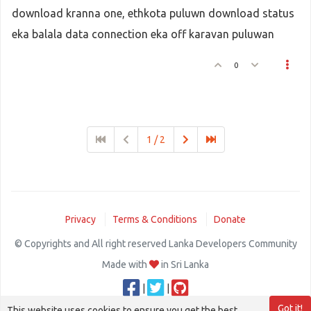
download kranna one, ethkota puluwn download status
eka balala data connection eka off karavan puluwan
0
1 / 2
Privacy
Terms & Conditions
Donate
© Copyrights and All right reserved Lanka Developers Community
Made with
in Sri Lanka
|
|
Got it!
This website uses cookies to ensure you get the best