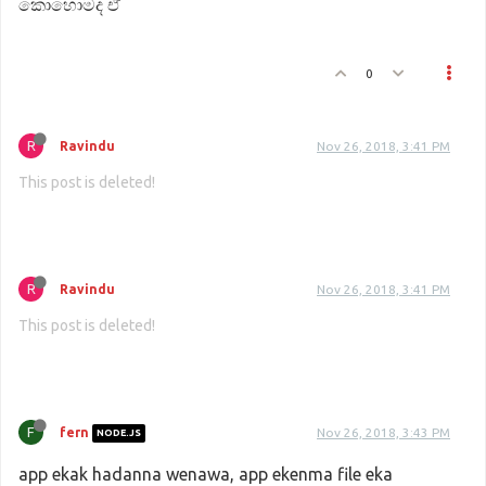
කොහොමද ඒ
0
R
Ravindu
Nov 26, 2018, 3:41 PM
This post is deleted!
R
Ravindu
Nov 26, 2018, 3:41 PM
This post is deleted!
F
fern
Nov 26, 2018, 3:43 PM
NODE.JS
app ekak hadanna wenawa, app ekenma file eka