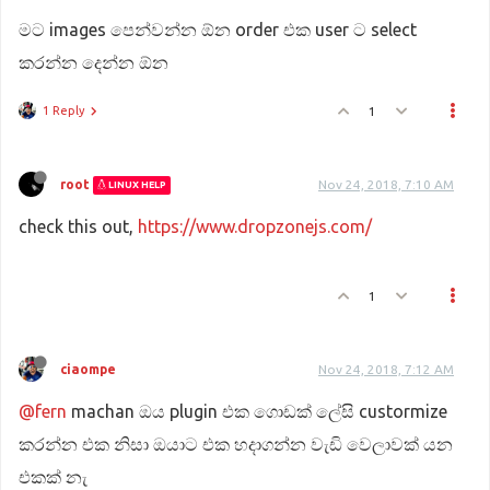
මට images පෙන්වන්න ඕන order එක user ට select
කරන්න දෙන්න ඕන
1 Reply
1
root
Nov 24, 2018, 7:10 AM
LINUX HELP
check this out,
https://www.dropzonejs.com/
1
ciaompe
Nov 24, 2018, 7:12 AM
@fern
machan ඔය plugin එක ගොඩක් ලේසි custormize
කරන්න එක නිසා ඔයාට එක හදාගන්න වැඩි වෙලාවක් යන
එකක් නැ