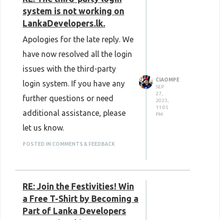
p://img.youtube.com/vi/YOUTU
system is not working on
Community is key to
BE_VIDEO_ID_HERE/0.jpg)](htt
LankaDevelopers.lk.
p://www.youtube.com/watch?v=
building a network of
Apologies for the late reply. We
relationships and gaining
have now resolved all the login
insight into the field of IT.
issues with the third-party
CIAOMPE
login system. If you have any
SEP
27,
further questions or need
2023,
11:05
additional assistance, please
PM
let us know.
POSTED IN COMMENTS & FEEDBACK
RE: Join the Festivities! Win
a Free T-Shirt by Becoming a
Part of Lanka Developers