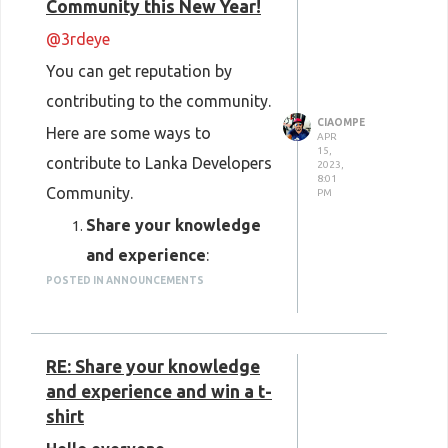
Community this New Year!
@3rdeye
You can get reputation by
contributing to the community.
CIAOMPE
Here are some ways to
APR
15,
contribute to Lanka Developers
2023,
8:01
Community.
PM
Share your knowledge
and experience
:
POSTED IN ANNOUNCEMENTS
You can help others and
learn from them by
sharing your knowledge
RE: Share your knowledge
and experience about IT
and experience and win a t-
topics. It's important to
shirt
provide accurate and