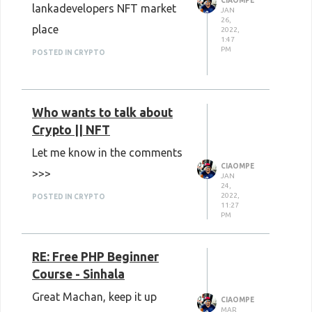
CIAOMPE
lankadevelopers NFT market
JAN
Community is key to
26,
place
2022,
building a network of
1:47
PM
POSTED IN CRYPTO
relationships and gaining
insight into the field of IT.
Who wants to talk about
Crypto || NFT
Let me know in the comments
CIAOMPE
>>>
JAN
24,
2022,
POSTED IN CRYPTO
11:27
PM
RE: Free PHP Beginner
Course - Sinhala
Great Machan, keep it up
CIAOMPE
MAR