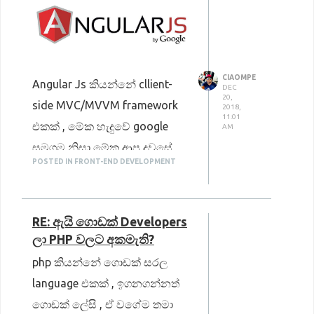
CIAOMPE
Angular Js කියන්නේ cllient-
DEC
20,
side MVC/MVVM framework
2018,
11:01
එකක් , මේක හැදුවේ google
AM
සමගම නිසා මේක ආපු දවසේ
POSTED IN FRONT-END DEVELOPMENT
ඉදලම ගොඩක් famous උනා ,
Angular වලින් කරන්න පුළුවන්
වැඩ ගොඩක් තියෙනවා, හැබැයි
RE: ඇයි ගොඩක් Developers
මේක ගොඩක්ම famous උනේ
ලා PHP වලට අකමැති?
Single Page Web Applications
php කියන්නේ ගොඩක් සරල
හදන්න , එත් දැන් websites
language එකක් , ඉගනගන්නත්
හදන්නත් මේක use කරනවා. ඒ
ගොඩක් ලේසි , ඒ වගේම තමා