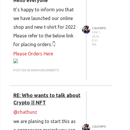
Hello everyone
helpful information to
It’s happy to inform you that
the community.
we have launched our online
Ask questions
:
shop and new t-shirt for 2022
CIAOMPE
Lanka Developers is a
FEB 7,
Please refer to the below link
2022,
platform for learning, so
9:31
for placing orders.👇
PM
don't be afraid to ask
Please Orders Here
questions. You can also
learn from the responses
POSTED IN ANNOUNCEMENTS
of other community
members.
Participate in
RE: Who wants to talk about
discussions
:
Crypto || NFT
You can engage with
@chathunz
other members of the
we are planing to start this as
CIAOMPE
community by